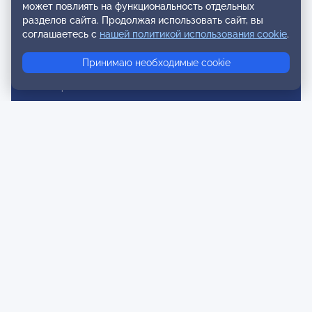
может повлиять на функциональность отдельных
Мероприятия лиги
разделов сайта. Продолжая использовать сайт, вы
соглашаетесь с
нашей политикой использования cookie
.
Календарь событий
Принимаю необходимые cookie
Субботние конференции
Фотогалерея
Новости
Публикации
Контакты
Для спонсоров и партнеров
Обратная связь
Публичная оферта и Пользовательское соглашение
Согласие на распространение персональных данных