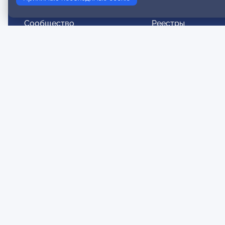
Сообщество
Реестры
О нас
Реестр наблюдате
членов
История ОППЛ
Реестр консульта
Структура ОППЛ
членов
Документация
Реестр действите
Региональные отделения
членов
Комитеты
Реестр аккредито
супервизоров
Модальности
Реестр СРО
Вступление в ОППЛ
Публи
© 2026 ОППЛ. Все права защищены. Использование
Польз
материалов разрешено только при использовании