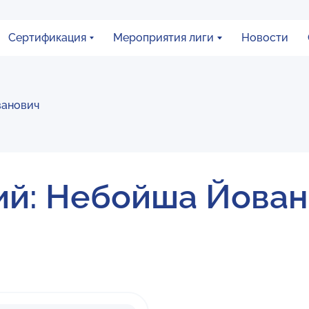
Сертификация
Мероприятия лиги
Новости
анович
ий: Небойша Йова