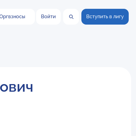
Оргвзносы
Войти
Вступить в лигу
нович