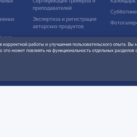
льных
Сертификация тренеров и
Календарь
преподавателей
Субботние
тивных
Экспертиза и регистрация
Фотогалер
авторских продуктов
льных
я корректной работы и улучшения пользовательского опыта. Вы
ко это может повлиять на функциональность отдельных разделов 
ванных
чная оферта и
Согласие на распростр
овательское соглашение
персональных данных
кции по оплате
Карта сайта