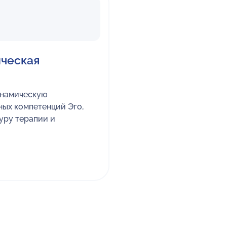
ическая
инамическую
ых компетенций Эго,
уру терапии и