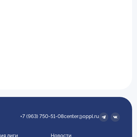
+7 (963) 750-51-08
center@oppl.ru
ия лиги
Новости