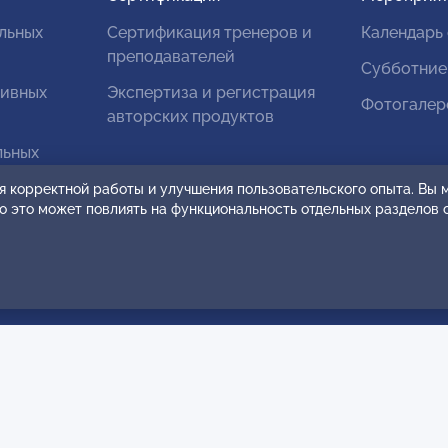
льных
Сертификация тренеров и
Календарь
преподавателей
Субботние
тивных
Экспертиза и регистрация
Фотогалер
авторских продуктов
льных
я корректной работы и улучшения пользовательского опыта. Вы
ко это может повлиять на функциональность отдельных разделов 
ванных
чная оферта и
Согласие на распростр
овательское соглашение
персональных данных
кции по оплате
Карта сайта