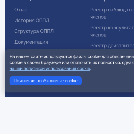
О нас
Реестр наблюдате
членов
История ОППЛ
Реестр консульта
Структура ОППЛ
членов
Документация
Реестр действите
Региональные отделения
членов
На нашем сайте используются файлы cookie для обеспечени
cookie в своем браузере или отключить их полностью, одна
Комитеты
Реестр аккредито
нашей политикой использования cookie
.
супервизоров
Модальности
Принимаю необходимые cookie
Реестр СРО
Вступление в ОППЛ
Публи
© 2026 ОППЛ. Все права защищены. Использование
Польз
материалов разрешено только при использовании
активной ссылки на источник.
ООО «ОППЛ» Юридический адрес: 119002, г. Москва,
Инстру