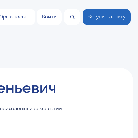
Оргвзносы
Войти
Вступить в лигу
еньевич
 психологии и сексологии