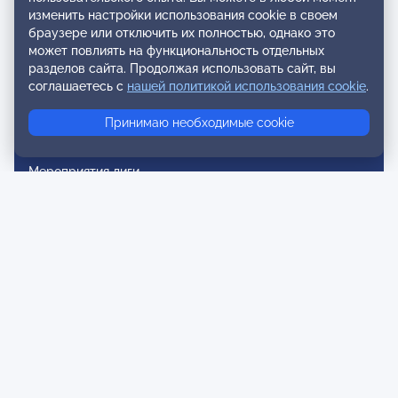
Реестр аккредитованных супервизоров
изменить настройки использования cookie в своем
браузере или отключить их полностью, однако это
Реестр СРО
может повлиять на функциональность отдельных
разделов сайта. Продолжая использовать сайт, вы
Сертификация
соглашаетесь с
нашей политикой использования cookie
.
Сертификация тренеров и преподавателей
Принимаю необходимые cookie
Экспертиза и регистрация авторских продуктов
Мероприятия лиги
Календарь событий
Субботние конференции
Фотогалерея
Новости
Публикации
Контакты