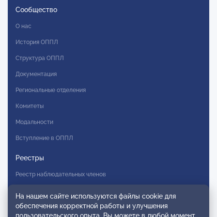
Сообщество
О нас
История ОППЛ
Структура ОППЛ
Документация
Региональные отделения
Комитеты
Модальности
Вступление в ОППЛ
Реестры
Реестр наблюдательных членов
Реестр консультативных членов
На нашем сайте используются файлы cookie для
обеспечения корректной работы и улучшения
Реестр действительных членов
пользовательского опыта. Вы можете в любой момент