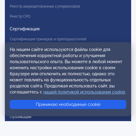
Реестр аккредитованных супервизоров
Реестр СРО
Сертификация
Сертификация тренеров и преподавателей
Экспертиза и регистрация авторских продуктов
На нашем сайте используются файлы cookie для
обеспечения корректной работы и улучшения
Мероприятия лиги
пользовательского опыта. Вы можете в любой момент
изменить настройки использования cookie в своем
Календарь событий
браузере или отключить их полностью, однако это
может повлиять на функциональность отдельных
Субботние конференции
разделов сайта. Продолжая использовать сайт, вы
соглашаетесь с
нашей политикой использования cookie
.
Фотогалерея
Принимаю необходимые cookie
Новости
Публикации
Контакты