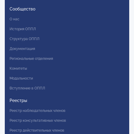
Сообщество
О нас
История ОППЛ
Структура ОППЛ
Документация
Региональные отделения
Комитеты
Модальности
Вступление в ОППЛ
Реестры
Реестр наблюдательных членов
Реестр консультативных членов
Реестр действительных членов