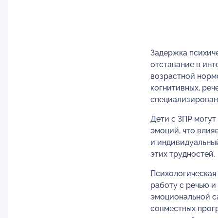
Задержка психиче
отставание в инт
возрастной нормо
когнитивных, реч
специализирован
Дети с ЗПР могут
эмоций, что влия
и индивидуальны
этих трудностей.
Психологическая
работу с речью и
эмоциональной са
совместных прог