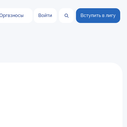
Оргвзносы
Войти
Вступить в лигу