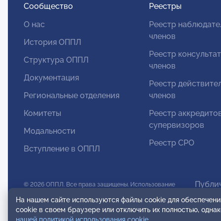
Сообщество
Реестры
О нас
Реестр наблюдате
членов
История ОППЛ
Реестр консульта
Структура ОППЛ
членов
Документация
Реестр действите
Региональные отделения
членов
Комитеты
Реестр аккредито
супервизоров
Модальности
Реестр СРО
Вступление в ОППЛ
Публи
© 2026 ОППЛ. Все права защищены. Использование
Польз
материалов разрешено только при использовании
На нашем сайте используются файлы cookie для обеспечени
активной ссылки на источник.
cookie в своем браузере или отключить их полностью, одна
нашей политикой использования cookie
.
ООО «ОППЛ» Юридический адрес: 119002, г. Москва,