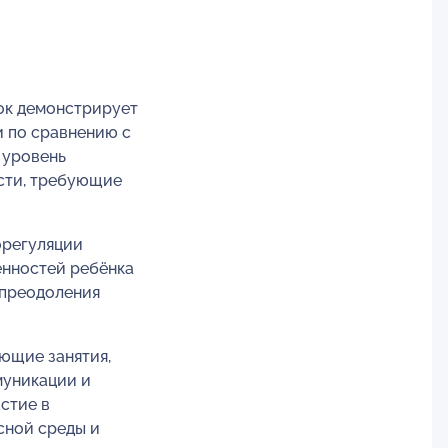
нок демонстрирует
и по сравнению с
 уровень
асти, требующие
орегуляции
енностей ребёнка
 преодоления
ющие занятия,
муникации и
стие в
сной среды и