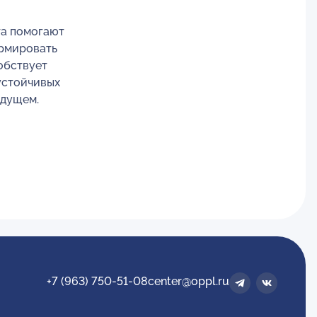
та помогают
ормировать
обствует
устойчивых
удущем.
+7 (963) 750-51-08
center@oppl.ru