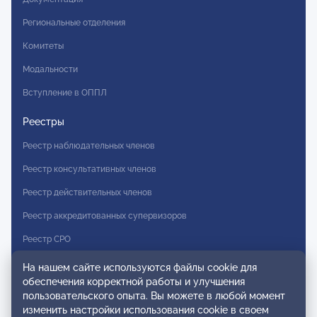
Региональные отделения
Комитеты
Модальности
Вступление в ОППЛ
Реестры
Реестр наблюдательных членов
Реестр консультативных членов
Реестр действительных членов
Реестр аккредитованных супервизоров
Реестр СРО
На нашем сайте используются файлы cookie для
Сертификация
обеспечения корректной работы и улучшения
Сертификация тренеров и преподавателей
пользовательского опыта. Вы можете в любой момент
изменить настройки использования cookie в своем
Экспертиза и регистрация авторских продуктов