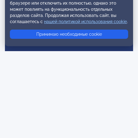
браузере или отключить их полностью, однако это
может повлиять на функциональность отдельных
Мероприятия лиги
разделов сайта. Продолжая использовать сайт, вы
соглашаетесь с
нашей политикой использования cookie
.
Календарь событий
Субботние конференции
Принимаю необходимые cookie
Фотогалерея
Новости
Публикации
Контакты
Для спонсоров и партнеров
Обратная связь
Публичная оферта и Пользовательское соглашение
Согласие на распространение персональных данных