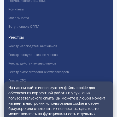
Региональные отделения
Комитеты
Модальности
Вступление в ОППЛ
Реестры
Реестр наблюдательных членов
Реестр консультативных членов
Реестр действительных членов
Реестр аккредитованных супервизоров
Реестр СРО
На нашем сайте используются файлы cookie для
Сертификация
обеспечения корректной работы и улучшения
пользовательского опыта. Вы можете в любой момент
Сертификация тренеров и преподавателей
изменить настройки использования cookie в своем
браузере или отключить их полностью, однако это
Экспертиза и регистрация авторских продуктов
может повлиять на функциональность отдельных