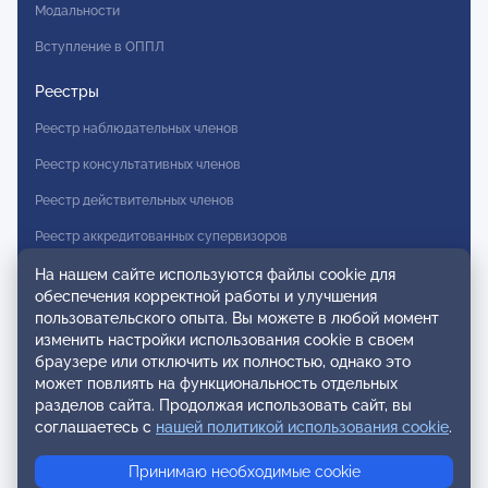
Модальности
Вступление в ОППЛ
Реестры
Реестр наблюдательных членов
Реестр консультативных членов
Реестр действительных членов
Реестр аккредитованных супервизоров
Реестр СРО
На нашем сайте используются файлы cookie для
обеспечения корректной работы и улучшения
Сертификация
пользовательского опыта. Вы можете в любой момент
изменить настройки использования cookie в своем
Сертификация тренеров и преподавателей
браузере или отключить их полностью, однако это
может повлиять на функциональность отдельных
Экспертиза и регистрация авторских продуктов
разделов сайта. Продолжая использовать сайт, вы
соглашаетесь с
нашей политикой использования cookie
.
Мероприятия лиги
Принимаю необходимые cookie
Календарь событий