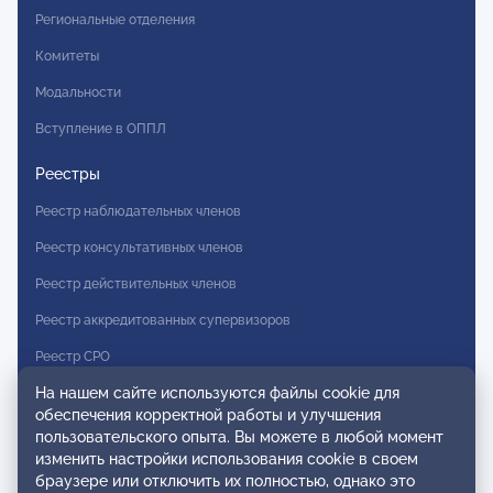
Региональные отделения
Комитеты
Модальности
Вступление в ОППЛ
Реестры
Реестр наблюдательных членов
Реестр консультативных членов
Реестр действительных членов
Реестр аккредитованных супервизоров
Реестр СРО
На нашем сайте используются файлы cookie для
Сертификация
обеспечения корректной работы и улучшения
пользовательского опыта. Вы можете в любой момент
Сертификация тренеров и преподавателей
изменить настройки использования cookie в своем
Экспертиза и регистрация авторских продуктов
браузере или отключить их полностью, однако это