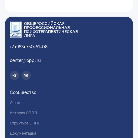
ОБЩЕРОССИЙСКАЯ
ПРОФЕССИОНАЛЬНАЯ
ПСИХОТЕРАПЕВТИЧЕСКАЯ
ЛИГА
+7 (963) 750-51-08
center@oppl.ru
Сообщество
О нас
История ОППЛ
Структура ОППЛ
Документация