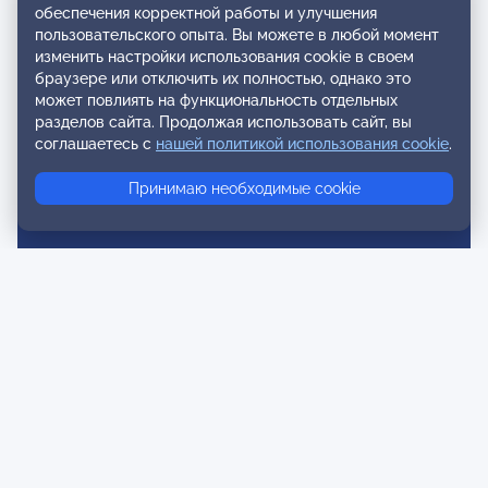
обеспечения корректной работы и улучшения
Экспертиза и регистрация авторских продуктов
пользовательского опыта. Вы можете в любой момент
изменить настройки использования cookie в своем
Мероприятия лиги
браузере или отключить их полностью, однако это
может повлиять на функциональность отдельных
Календарь событий
разделов сайта. Продолжая использовать сайт, вы
соглашаетесь с
нашей политикой использования cookie
.
Субботние конференции
Фотогалерея
Принимаю необходимые cookie
Новости
Публикации
Контакты
Для спонсоров и партнеров
Обратная связь
Публичная оферта и Пользовательское соглашение