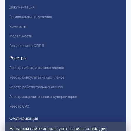
Документация
Региональные отделения
Комитеты
Модальности
Вступление в ОППЛ
Реестры
Реестр наблюдательных членов
Реестр консультативных членов
Реестр действительных членов
Реестр аккредитованных супервизоров
Реестр СРО
Сертификация
Сертификация тренеров и преподавателей
На нашем сайте используются файлы cookie для