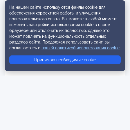
клиентами.
На нашем сайте используются файлы cookie для
обеспечения корректной работы и улучшения
Профессиональное кредо:
пользовательского опыта. Вы можете в любой момент
«Я — ОК, Ты — ОК». Я верю в способность каждого
изменить настройки использования cookie в своем
клиента осознать свои скрытые решения и заменить их
браузере или отключить их полностью, однако это
на новые, ведущие к свободе и благополучию.
может повлиять на функциональность отдельных
разделов сайта. Продолжая использовать сайт, вы
Моя цель в терапии:
соглашаетесь с
нашей политикой использования cookie
.
Помочь вам перейти от борьбы с собой к бережному
самопринятию и построению жизни, в которой вам
Принимаю необходимые cookie
будет по-настоящему комфортно.