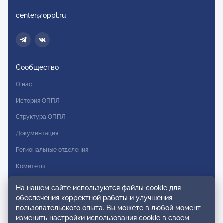
center@oppl.ru
Сообщество
О нас
История ОППЛ
Структура ОППЛ
Документация
Региональные отделения
Комитеты
Модальности
На нашем сайте используются файлы cookie для
обеспечения корректной работы и улучшения
Вступление в ОППЛ
пользовательского опыта. Вы можете в любой момент
изменить настройки использования cookie в своем
Реестры