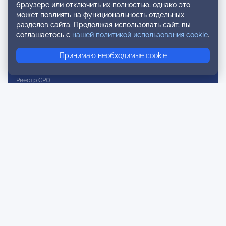
браузере или отключить их полностью, однако это
Реестр наблюдательных членов
может повлиять на функциональность отдельных
разделов сайта. Продолжая использовать сайт, вы
Реестр консультативных членов
соглашаетесь с
нашей политикой использования cookie
.
Реестр действительных членов
Принимаю необходимые cookie
Реестр аккредитованных супервизоров
Реестр СРО
Сертификация
Сертификация тренеров и преподавателей
Экспертиза и регистрация авторских продуктов
Мероприятия лиги
Календарь событий
Субботние конференции
Фотогалерея