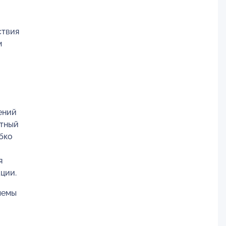
ствия
м
ений
ктный
ибко
я
ции.
лемы