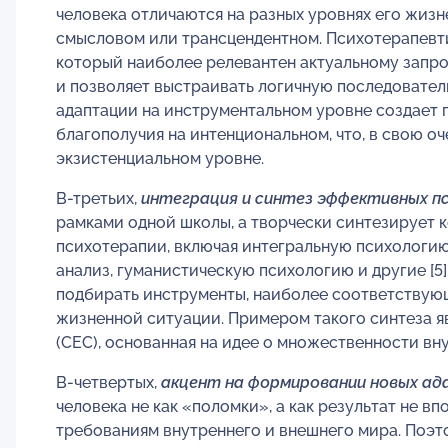
человека отличаются на разных уровнях его жизн
смысловом или трансцендентном. Психотерапевтич
который наиболее релевантен актуальному запро
и позволяет выстраивать логичную последовател
адаптации на инструментальном уровне создает 
благополучия на интенциональном, что, в свою о
экзистенциальном уровне.
В-третьих,
интеграция и синтез эффективных п
рамками одной школы, а творчески синтезирует 
психотерапии, включая интегральную психологию 
анализ, гуманистическую психологию и другие [5]
подбирать инструменты, наиболее соответствую
жизненной ситуации. Примером такого синтеза 
(СЕС), основанная на идее о множественности вн
В-четвертых,
акцент на формировании новых а
человека не как «поломки», а как результат не в
требованиям внутреннего и внешнего мира. Поэт