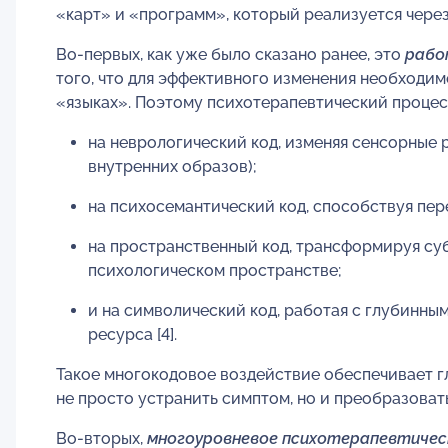
«карт» и «программ», который реализуется чере
Во-первых, как уже было сказано ранее, это
рабо
того, что для эффективного изменения необходи
«языках». Поэтому психотерапевтический процес
на неврологический код, изменяя сенсорные 
внутренних образов);
на психосемантический код, способствуя пе
на пространственный код, трансформируя су
психологическом пространстве;
и на символический код, работая с глубинн
ресурса [4].
Такое многокодовое воздействие обеспечивает г
не просто устранить симптом, но и преобразоват
Во-вторых,
многоуровневое психотерапевтиче