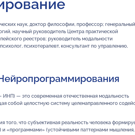
ирование
ческих наук, доктор философии, профессор; генеральны
гий, научный руководитель Центра практической
пейского реестров; руководитель модальности
ихолог, психотерапевт, консультант по управлению,
 Нейропрограммирования
— ИНП) — это современная отечественная модальность
щая собой целостную систему целенаправленного содей
я того, что субъективная реальность человека формиру
) и «программами» (устойчивыми паттернами мышления,