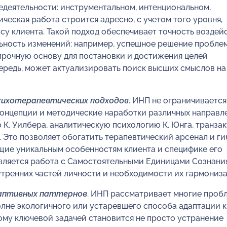
едеятельности: инструментальном, интенциональном,
еская работа строится адресно, с учетом того уровня,
су клиента. Такой подход обеспечивает точность воздей
ьность изменений: например, успешное решение пробле
прочную основу для постановки и достижения целей
чередь, может актуализировать поиск высших смыслов на
сихотерапевтических подходов
. ИНП не ограничивается
концепции и методические наработки различных направл
К. Уилбера, аналитическую психологию К. Юнга, транза
. Это позволяет обогатить терапевтический арсенал и г
щие уникальным особенностям клиента и специфике его
является работа с Самостоятельными Единицами Сознани
утренних частей личности и необходимости их гармониза
даптивных паттернов
. ИНП рассматривает многие проб
полне экологичного или устаревшего способа адаптации к
ому ключевой задачей становится не просто устранение