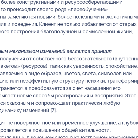
и, более конструктивными и ресурсосберегающими
рого происходит своего рода «переобучение»
рны заменяются новыми, более полезными и экологичным
 и поведения. Клиент не только избавляется от старых
ьного построения благополучной и осмысленной жизни,
ым механизмом изменений является принцип
 получения от собственного бессознательного (внутренн
етов» (ресурсов), таких как уверенность, спокойствие,
тавляемые в виде образов, цветов, света, символов или
ию или неэффективную структуру психики, трансформи
траняется, а преобразуется за счет насыщения его
ывает новые способы реагирования и восприятия. Этот
тся сквозным и сопровождает практически любую
инамику изменений [7].
ит не поверхностное или временное улучшение, а глубок
проявляется в повышении общей витальности,
гуляции и, в конечном счете, в качественном изменении 