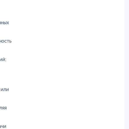
нных
ность
ий;
 или
ляя
ачи