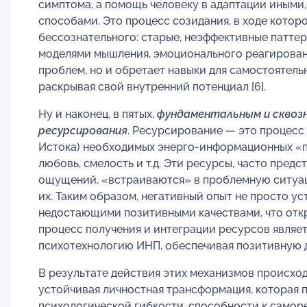
симптома, а помощь человеку в адаптации иным
способами. Это процесс созидания, в ходе кото
бессознательного: старые, неэффективные патте
моделями мышления, эмоционального реагирования
проблем, но и обретает навыки для самостоятел
раскрывая свой внутренний потенциал [6].
Ну и наконец, в пятых,
фундаментальным и сквозн
ресурсирования
. Ресурсирование — это процесс
Истока) необходимых энерго-информационных «пак
любовь, смелость и т.д. Эти ресурсы, часто предс
ощущений, «встраиваются» в проблемную ситуац
их. Таким образом, негативный опыт не просто ус
недостающими позитивными качествами, что откр
процесс получения и интеграции ресурсов являе
психотехнологию ИНП, обеспечивая позитивную д
В результате действия этих механизмов происход
устойчивая личностная трансформация, которая 
психологической гибкости, способности к саморе