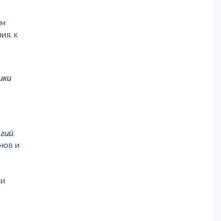
ом
ия, к
ики
гий
.
нов и
ми