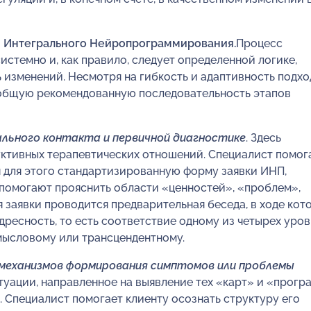
ы
Интегрального Нейропрограммирования
.
Процесс
стемно и, как правило, следует определенной логике,
изменений. Несмотря на гибкость и адаптивность подхо
 общую рекомендованную последовательность этапов
льного контакта и первичной диагностике
. Здесь
уктивных терапевтических отношений. Специалист помог
я для этого стандартизированную форму заявки ИНП,
помогают прояснить области «ценностей», «проблем»,
 заявки проводится предварительная беседа, в ходе кот
дресность, то есть соответствие одному из четырех уро
мысловому или трансцендентному.
и механизмов формирования симптомов или проблемы
туации, направленное на выявление тех «карт» и «прогр
. Специалист помогает клиенту осознать структуру его