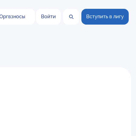
Оргвзносы
Войти
Вступить в лигу