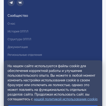
Сообщество
О нас
История ОППЛ
Структура ОППЛ
Документация
Региональные отделения
Комитеты
На нашем сайте используются файлы cookie для
Модальности
обеспечения корректной работы и улучшения
пользовательского опыта. Вы можете в любой момент
Вступление в ОППЛ
изменить настройки использования cookie в своем
браузере или отключить их полностью, однако это
Реестры
может повлиять на функциональность отдельных
разделов сайта. Продолжая использовать сайт, вы
Реестр наблюдательных членов
соглашаетесь с
нашей политикой использования cookie
.
Реестр консультативных членов