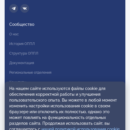
Сообщество
О нас
История ОППЛ
Структура ОППЛ
Документация
Региональные отделения
Комитеты
На нашем сайте используются файлы cookie для
Модальности
обеспечения корректной работы и улучшения
пользовательского опыта. Вы можете в любой момент
Вступление в ОППЛ
изменить настройки использования cookie в своем
браузере или отключить их полностью, однако это
Реестры
может повлиять на функциональность отдельных
разделов сайта. Продолжая использовать сайт, вы
Реестр наблюдательных членов
соглашаетесь с
нашей политикой использования cookie
.