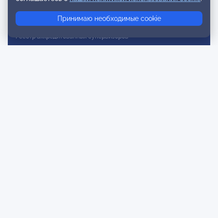
Реестр консультативных членов
Принимаю необходимые cookie
Реестр действительных членов
Реестр аккредитованных супервизоров
Реестр СРО
Сертификация
Сертификация тренеров и преподавателей
Экспертиза и регистрация авторских продуктов
Мероприятия лиги
Календарь событий
Субботние конференции
Фотогалерея
Новости
Публикации