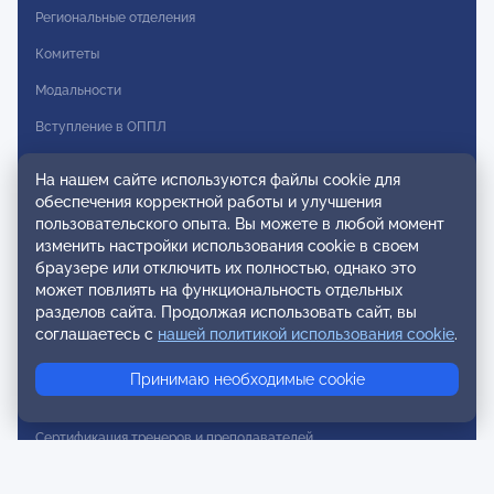
Региональные отделения
Комитеты
Модальности
Вступление в ОППЛ
Реестры
На нашем сайте используются файлы cookie для
обеспечения корректной работы и улучшения
Реестр наблюдательных членов
пользовательского опыта. Вы можете в любой момент
изменить настройки использования cookie в своем
Реестр консультативных членов
браузере или отключить их полностью, однако это
Реестр действительных членов
может повлиять на функциональность отдельных
разделов сайта. Продолжая использовать сайт, вы
Реестр аккредитованных супервизоров
соглашаетесь с
нашей политикой использования cookie
.
Реестр СРО
Принимаю необходимые cookie
Сертификация
Сертификация тренеров и преподавателей
Экспертиза и регистрация авторских продуктов