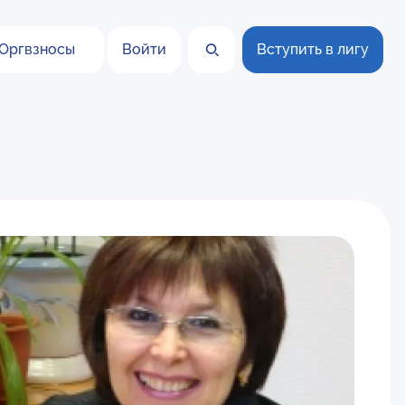
Оргвзносы
Войти
Вступить в лигу