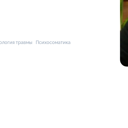
ология травмы
Психосоматика