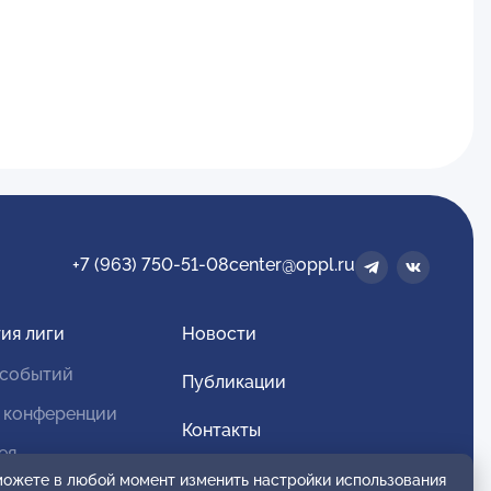
+7 (963) 750-51-08
center@oppl.ru
ия лиги
Новости
 событий
Публикации
 конференции
Контакты
ея
Для спонсоров и партнеров
 можете в любой момент изменить настройки использования