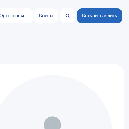
Оргвзносы
Войти
Вступить в лигу