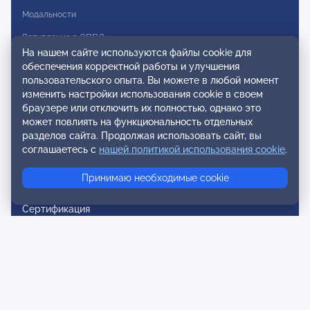
Модальности
Вступление в ОППЛ
На нашем сайте используются файлы cookie для
Реестры
обеспечения корректной работы и улучшения
пользовательского опыта. Вы можете в любой момент
Реестр наблюдательных членов
изменить настройки использования cookie в своем
браузере или отключить их полностью, однако это
Реестр консультативных членов
может повлиять на функциональность отдельных
разделов сайта. Продолжая использовать сайт, вы
Реестр действительных членов
соглашаетесь с
нашей политикой использования cookie
.
Реестр аккредитованных супервизоров
Принимаю необходимые cookie
Реестр СРО
Сертификация
Сертификация тренеров и преподавателей
Экспертиза и регистрация авторских продуктов
Мероприятия лиги
Календарь событий