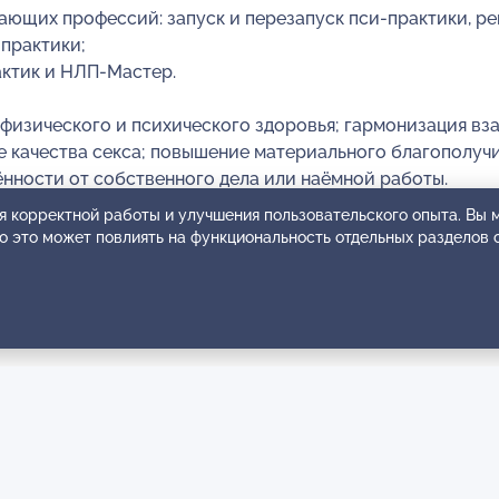
ающих профессий: запуск и перезапуск пси-практики, р
-практики;
актик и НЛП-Мастер.
е физического и психического здоровья; гармонизация в
 качества секса; повышение материального благополучи
нности от собственного дела или наёмной работы.
я корректной работы и улучшения пользовательского опыта. Вы
ание® С.В. Ковалева®.
ко это может повлиять на функциональность отдельных разделов 
очта info@dizainego.ru