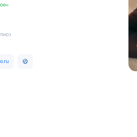
ное»
ипноз
o.ru