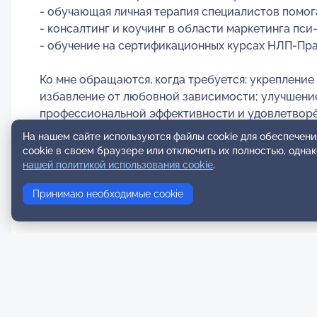
- обучающая личная терапия специалистов помог
- консалтинг и коучинг в области маркетинга пси
- обучение на сертификационных курсах НЛП-Пр
Ко мне обращаются, когда требуется: укреплени
избавление от любовной зависимости; улучшение
профессиональной эффективности и удовлетворё
На нашем сайте используются файлы cookie для обеспечени
Рабочий метод интегральное нейропрограммиров
cookie в своем браузере или отключить их полностью, одна
нашей политикой использования cookie
.
Веду прием в Омске и онлайн.
Принимаю необходимые cookie
Телефон, sms, WhatsApp, МАХ +7 (951) 410-74-46. П