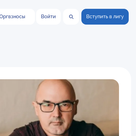
Оргвзносы
Войти
Вступить в лигу