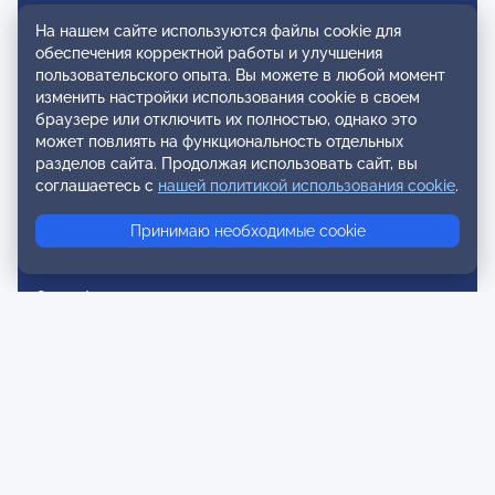
Вступление в ОППЛ
На нашем сайте используются файлы cookie для
обеспечения корректной работы и улучшения
Реестры
пользовательского опыта. Вы можете в любой момент
изменить настройки использования cookie в своем
Реестр наблюдательных членов
браузере или отключить их полностью, однако это
может повлиять на функциональность отдельных
Реестр консультативных членов
разделов сайта. Продолжая использовать сайт, вы
Реестр действительных членов
соглашаетесь с
нашей политикой использования cookie
.
Реестр аккредитованных супервизоров
Принимаю необходимые cookie
Реестр СРО
Сертификация
Сертификация тренеров и преподавателей
Экспертиза и регистрация авторских продуктов
Мероприятия лиги
Календарь событий
Субботние конференции