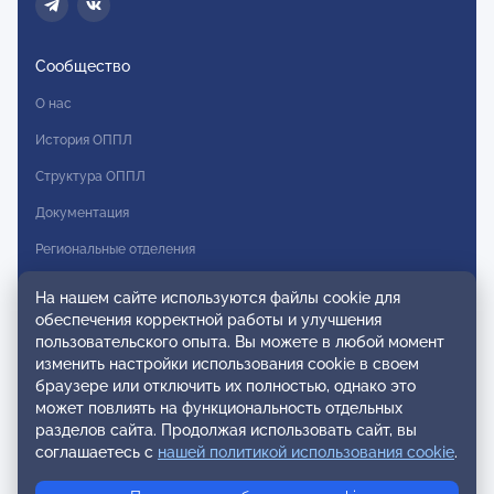
Сообщество
О нас
История ОППЛ
Структура ОППЛ
Документация
Региональные отделения
Комитеты
На нашем сайте используются файлы cookie для
обеспечения корректной работы и улучшения
Модальности
пользовательского опыта. Вы можете в любой момент
Вступление в ОППЛ
изменить настройки использования cookie в своем
браузере или отключить их полностью, однако это
Реестры
может повлиять на функциональность отдельных
разделов сайта. Продолжая использовать сайт, вы
Реестр наблюдательных членов
соглашаетесь с
нашей политикой использования cookie
.
Реестр консультативных членов