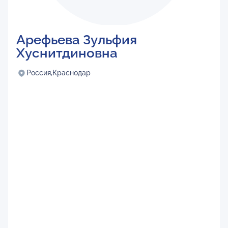
Арефьева Зульфия
Хуснитдиновна
Россия,
Краснодар