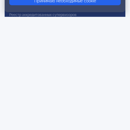
Принимаю необходимые cookie
Реестр действительных членов
Реестр аккредитованных супервизоров
Реестр СРО
Сертификация
Сертификация тренеров и преподавателей
Экспертиза и регистрация авторских продуктов
Мероприятия лиги
Календарь событий
Субботние конференции
Фотогалерея
Новости
Публикации