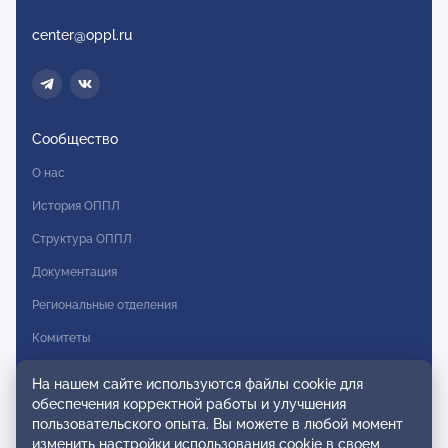
center@oppl.ru
Сообщество
О нас
История ОППЛ
Структура ОППЛ
Документация
Региональные отделения
Комитеты
Модальности
На нашем сайте используются файлы cookie для
обеспечения корректной работы и улучшения
Вступление в ОППЛ
пользовательского опыта. Вы можете в любой момент
изменить настройки использования cookie в своем
Реестры