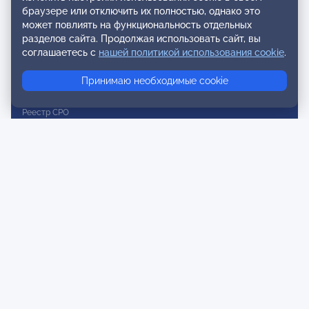
браузере или отключить их полностью, однако это
Реестр наблюдательных членов
может повлиять на функциональность отдельных
разделов сайта. Продолжая использовать сайт, вы
Реестр консультативных членов
соглашаетесь с
нашей политикой использования cookie
.
Реестр действительных членов
Принимаю необходимые cookie
Реестр аккредитованных супервизоров
Реестр СРО
Сертификация
Сертификация тренеров и преподавателей
Экспертиза и регистрация авторских продуктов
Мероприятия лиги
Календарь событий
Субботние конференции
Фотогалерея