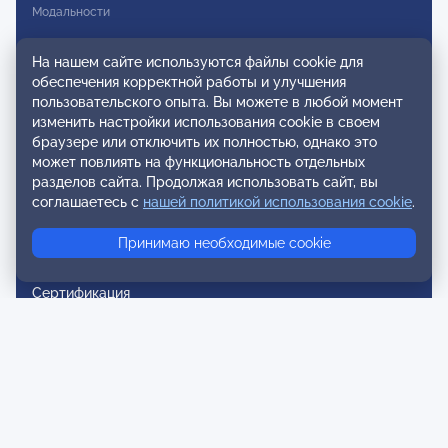
Модальности
Вступление в ОППЛ
На нашем сайте используются файлы cookie для
обеспечения корректной работы и улучшения
Реестры
пользовательского опыта. Вы можете в любой момент
Реестр наблюдательных членов
изменить настройки использования cookie в своем
браузере или отключить их полностью, однако это
Реестр консультативных членов
может повлиять на функциональность отдельных
разделов сайта. Продолжая использовать сайт, вы
Реестр действительных членов
соглашаетесь с
нашей политикой использования cookie
.
Реестр аккредитованных супервизоров
Принимаю необходимые cookie
Реестр СРО
Сертификация
Сертификация тренеров и преподавателей
Экспертиза и регистрация авторских продуктов
Мероприятия лиги
Календарь событий