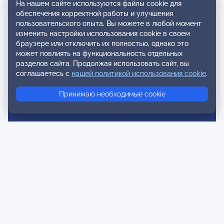
На нашем сайте используются файлы cookie для
Вступление в ОППЛ
обеспечения корректной работы и улучшения
пользовательского опыта. Вы можете в любой момент
Реестры
изменить настройки использования cookie в своем
Реестр наблюдательных членов
браузере или отключить их полностью, однако это
может повлиять на функциональность отдельных
Реестр консультативных членов
разделов сайта. Продолжая использовать сайт, вы
соглашаетесь с
нашей политикой использования cookie
.
Реестр действительных членов
Реестр аккредитованных супервизоров
Принимаю необходимые cookie
Реестр СРО
Сертификация
Сертификация тренеров и преподавателей
Экспертиза и регистрация авторских продуктов
Мероприятия лиги
Календарь событий
Субботние конференции