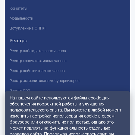
Комитеты
Модальности
Вступление в ОППЛ
Реестры
Реестр наблюдательных членов
Реестр консультативных членов
Реестр действительных членов
Реестр аккредитованных супервизоров
Реестр СРО
На нашем сайте используются файлы cookie для
Сертификация
обеспечения корректной работы и улучшения
пользовательского опыта. Вы можете в любой момент
Сертификация тренеров и преподавателей
изменить настройки использования cookie в своем
браузере или отключить их полностью, однако это
Экспертиза и регистрация авторских продуктов
может повлиять на функциональность отдельных
разделов сайта. Продолжая использовать сайт, вы