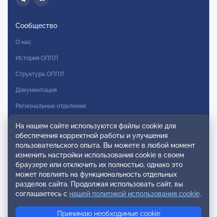
Сообщество
О нас
История ОППЛ
Структура ОППЛ
Документация
Региональные отделения
Комитеты
На нашем сайте используются файлы cookie для
обеспечения корректной работы и улучшения
Модальности
пользовательского опыта. Вы можете в любой момент
Вступление в ОППЛ
изменить настройки использования cookie в своем
браузере или отключить их полностью, однако это
Реестры
может повлиять на функциональность отдельных
разделов сайта. Продолжая использовать сайт, вы
Реестр наблюдательных членов
соглашаетесь с
нашей политикой использования cookie
.
Реестр консультативных членов
Принимаю необходимые cookie