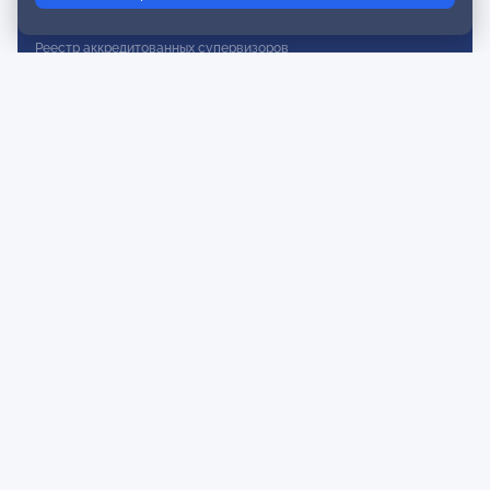
Реестр действительных членов
Реестр аккредитованных супервизоров
Реестр СРО
Сертификация
Сертификация тренеров и преподавателей
Экспертиза и регистрация авторских продуктов
Мероприятия лиги
Календарь событий
Субботние конференции
Фотогалерея
Новости
Публикации