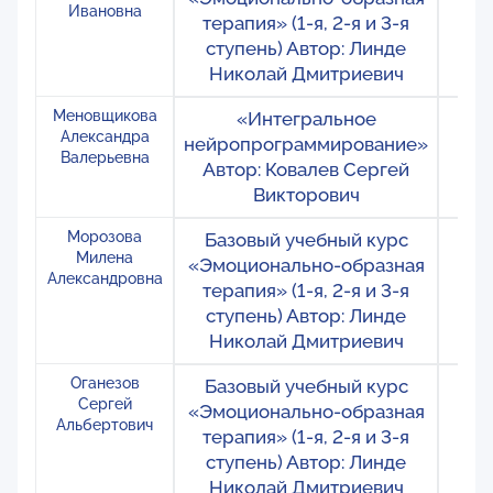
Ивановна
терапия» (1-я, 2-я и 3-я
ступень) Автор: Линде
Николай Дмитриевич
Меновщикова
«Интегральное
Ро
Александра
нейропрограммирование»
Мо
Валерьевна
Автор: Ковалев Сергей
Си
Викторович
Морозова
Базовый учебный курс
Ро
Милена
«Эмоционально-образная
М
Александровна
терапия» (1-я, 2-я и 3-я
ступень) Автор: Линде
Николай Дмитриевич
Оганезов
Базовый учебный курс
Ро
Сергей
«Эмоционально-образная
М
Альбертович
терапия» (1-я, 2-я и 3-я
ступень) Автор: Линде
Николай Дмитриевич