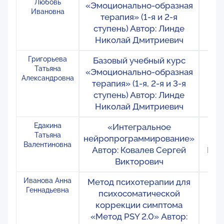
Любовь
«Эмоционально-образная
М
Ивановна
терапия» (1-я и 2-я
ступень) Автор: Линде
Николай Дмитриевич
Григорьева
Базовый учебный курс
Ро
Татьяна
«Эмоционально-образная
М
Александровна
терапия» (1-я, 2-я и 3-я
ступень) Автор: Линде
Николай Дмитриевич
Едакина
«Интегральное
Ро
Татьяна
нейропрограммирование»
С
Валентиновна
Автор: Ковалев Сергей
Пет
Викторович
М
Иванова Анна
Метод психотерапии для
Ро
Геннадьевна
психосоматической
М
коррекции симптома
«Метод PSY 2.0» Автор: