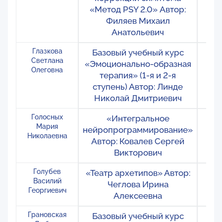
«Метод PSY 2.0» Автор:
Филяев Михаил
Анатольевич
Глазкова
Базовый учебный курс
Ро
Светлана
«Эмоционально-образная
М
Олеговна
терапия» (1-я и 2-я
ступень) Автор: Линде
Николай Дмитриевич
Голосных
«Интегральное
Ро
Мария
нейропрограммирование»
Николаевна
Автор: Ковалев Сергей
Викторович
Голубев
«Театр архетипов» Автор:
Ро
Василий
Чеглова Ирина
Кра
Георгиевич
Алексеевна
Грановская
Базовый учебный курс
Ро