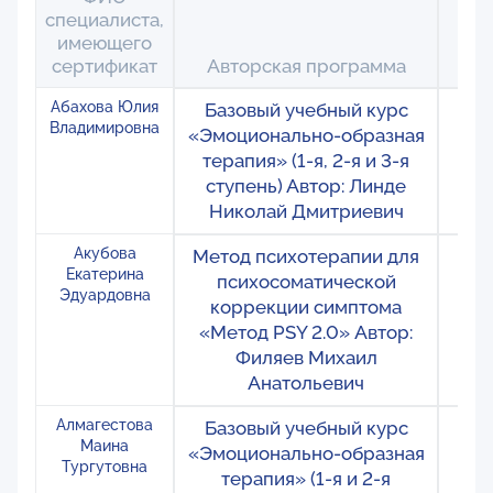
специалиста,
имеющего
сертификат
Авторская программа
Ло
Абахова Юлия
Базовый учебный курс
Ро
Владимировна
«Эмоционально-образная
М
терапия» (1-я, 2-я и 3-я
ступень) Автор: Линде
Николай Дмитриевич
Акубова
Метод психотерапии для
Ро
Екатерина
психосоматической
М
Эдуардовна
коррекции симптома
«Метод PSY 2.0» Автор:
Филяев Михаил
Анатольевич
Алмагестова
Базовый учебный курс
Ро
Маина
«Эмоционально-образная
М
Тургутовна
терапия» (1-я и 2-я