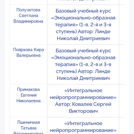
Полуэктова
Базовый учебный курс
Ро
Светлана
«Эмоционально-образная
М
Владимировна
терапия» (1-я, 2-я и 3-я
ступень) Автор: Линде
Николай Дмитриевич
Пояркова Кира
Базовый учебный курс
Ро
Валерьевна
«Эмоционально-образная
М
терапия» (1-я, 2-я и 3-я
ступень) Автор: Линде
Николай Дмитриевич
Примакова
«Интегральное
Ро
Евгения
нейропрограммирование»
Мо
Николаевна
Автор: Ковалев Сергей
Кра
Викторович
Пшеничная
«Интегральное
Ро
Татьяна
нейропрограммирование»
М
Владимировна