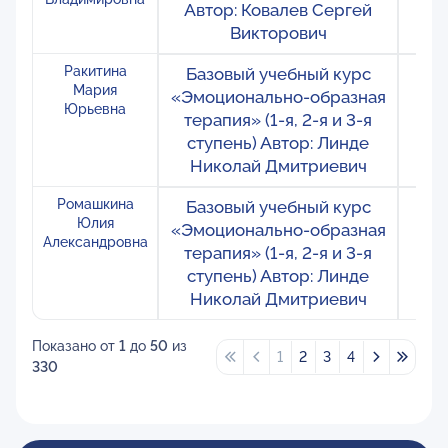
Автор: Ковалев Сергей
Викторович
Ракитина
Базовый учебный курс
Ро
Мария
«Эмоционально-образная
М
Юрьевна
терапия» (1-я, 2-я и 3-я
ступень) Автор: Линде
Николай Дмитриевич
Ромашкина
Базовый учебный курс
Ро
Юлия
«Эмоционально-образная
М
Александровна
терапия» (1-я, 2-я и 3-я
ступень) Автор: Линде
Николай Дмитриевич
Показано от
1
до
50
из
1
2
3
4
330