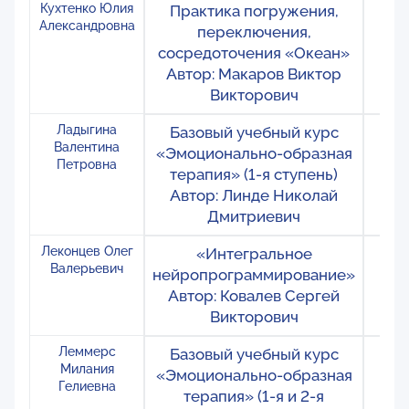
Кухтенко Юлия
Практика погружения,
Ро
Александровна
переключения,
М
сосредоточения «Океан»
Автор: Макаров Виктор
Викторович
Ладыгина
Базовый учебный курс
Ро
Валентина
«Эмоционально-образная
М
Петровна
терапия» (1-я ступень)
Автор: Линде Николай
Дмитриевич
Леконцев Олег
«Интегральное
Ро
Валерьевич
нейропрограммирование»
Мо
Автор: Ковалев Сергей
М
Викторович
Леммерс
Базовый учебный курс
Ро
Милания
«Эмоционально-образная
М
Гелиевна
терапия» (1-я и 2-я