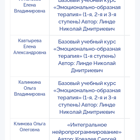
Базовый учебный курс
Ро
Елена
«Эмоционально-образная
М
Владимировна
терапия» (1-я, 2-я и 3-я
ступень) Автор: Линде
Николай Дмитриевич
Кавтырева
Базовый учебный курс
Ро
Елена
«Эмоционально-образная
М
Александровна
терапия» (1-я ступень)
Автор: Линде Николай
Дмитриевич
Калинкина
Базовый учебный курс
Ро
Ольга
«Эмоционально-образная
Са
Владимировна
терапия» (1-я, 2-я и 3-я
ступень) Автор: Линде
Николай Дмитриевич
Климова Ольга
«Интегральное
Ро
Олеговна
нейропрограммирование»
Вл
Автор: Ковалев Сергей