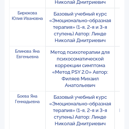
Николай Дмитриевич
Бирюкова
Базовый учебный курс
Ро
Юлия Ивановна
«Эмоционально-образная
М
терапия» (1-я, 2-я и 3-я
ступень) Автор: Линде
Николай Дмитриевич
Блинова Яна
Метод психотерапии для
Ро
Евгеньевна
психосоматической
Т
коррекции симптома
«Метод PSY 2.0» Автор:
Филяев Михаил
Анатольевич
Боева Яна
Базовый учебный курс
Ро
Геннадьевна
«Эмоционально-образная
С
терапия» (1-я, 2-я и 3-я
Пет
ступень) Автор: Линде
М
Николай Дмитриевич