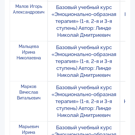
Малов Игорь
Базовый учебный курс
Ро
Александрович
«Эмоционально-образная
Кол
терапия» (1-я, 2-я и 3-я
ступень) Автор: Линде
Николай Дмитриевич
Мальцева
Базовый учебный курс
Ро
Ирина
«Эмоционально-образная
Во
Николаевна
терапия» (1-я, 2-я и 3-я
ступень) Автор: Линде
Николай Дмитриевич
Марков
Базовый учебный курс
Ро
Вячеслав
«Эмоционально-образная
Мо
Витальевич
терапия» (1-я, 2-я и 3-я
Юби
ступень) Автор: Линде
Николай Дмитриевич
Марьевич
Базовый учебный курс
Ро
Ирина
«Эмоционально-образная
М