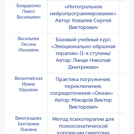
Бондаренко
«Интегральное
Ро
Павел
нейропрограммирование»
Б
Васильевич
Автор: Ковалев Сергей
Викторович
Васильева
Базовый учебный курс
Ро
Оксана
«Эмоционально-образная
М
Ивановна
терапия» (1-я ступень)
Автор: Линде Николай
Дмитриевич
Византийская
Практика погружения,
Ро
Ирина
переключения,
Ир
Юрьевна
сосредоточения «Океан»
Автор: Макаров Виктор
Викторович
Виноградова
Метод психотерапии для
Ро
Екатерина
психосоматической
Но
Львовна
коррекции симптома