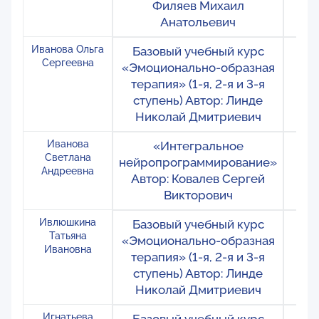
Филяев Михаил
Анатольевич
Иванова Ольга
Базовый учебный курс
Ро
Сергеевна
«Эмоционально-образная
Мо
терапия» (1-я, 2-я и 3-я
Бо
ступень) Автор: Линде
Николай Дмитриевич
Иванова
«Интегральное
Ро
Светлана
нейропрограммирование»
М
Андреевна
Автор: Ковалев Сергей
Викторович
Ивлюшкина
Базовый учебный курс
Ро
Татьяна
«Эмоционально-образная
М
Ивановна
терапия» (1-я, 2-я и 3-я
ступень) Автор: Линде
Николай Дмитриевич
Игнатьева