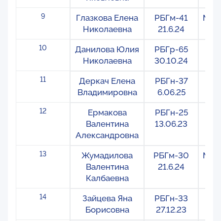
9
Глазкова Елена
РБГм-41
Меж
Николаевна
21.6.24
10
Данилова Юлия
РБГр-65
Ре
Николаевна
30.10.24
11
Деркач Елена
РБГн-37
На
Владимировна
6.06.25
12
Ермакова
РБГн-25
На
Валентина
13.06.23
Александровна
13
Жумадилова
РБГм-30
Меж
Валентина
21.6.24
Калбаевна
14
Зайцева Яна
РБГн-33
На
Борисовна
27.12.23