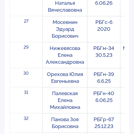
Наталья
6.06.26
Вячеславовна
27
Мосевнин
РБГс-6
С
Эдуард
2020
Борисович
29
Нижевясова
РБГм-34
Меж
Елена
30.5.23
Александровна
30
Орехова Юлия
РБГн-39
На
Евгеньевна
6.6.25
31
Палевская
РБГн-40
На
Елена
6.06.25
Михайловна
32
Панова Зоя
РБГр-67
Ре
Борисовна
25.12.23