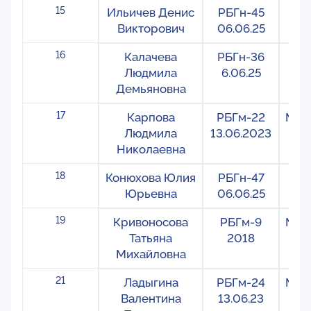
15
Ильичев Денис
РБГн-45
На
Викторович
06.06.25
16
Калачева
РБГн-36
На
Людмила
6.06.25
Демьяновна
17
Карпова
РБГм-22
Меж
Людмила
13.06.2023
Николаевна
18
Конюхова Юлия
РБГн-47
На
Юрьевна
06.06.25
19
Кривоносова
РБГм-9
Меж
Татьяна
2018
Михайловна
21
Ладыгина
РБГм-24
Меж
Валентина
13.06.23