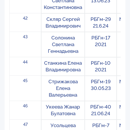
Светлана
13.06.23
Константиновна
42
Скляр Сергей
РБГм-29
Меж
Владимирович
21.6.24
43
Солонина
РБГн-17
На
Светлана
2021
Геннадьевна
44
Станкина Елена
РБГн-10
На
Владимировна
2021
45
Стрижакова
РБГм-19
Меж
Елена
30.05.23
Валерьевна
46
Укеева Жанар
РБГм-40
Меж
Булатовна
21.06.24
47
Усольцева
РБГм-7
Меж