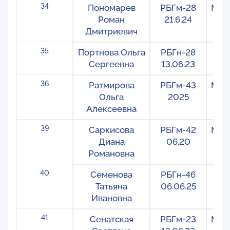
34
Пономарев
РБГм-28
Меж
Роман
21.6.24
Дмитриевич
35
Портнова Ольга
РБГн-28
На
Сергеевна
13.06.23
36
Ратмирова
РБГм-43
Меж
Ольга
2025
Алексеевна
39
Саркисова
РБГм-42
Меж
Диана
06.20
Романовна
40
Семенова
РБГн-46
На
Татьяна
06.06.25
Ивановна
41
Сенатская
РБГм-23
Меж