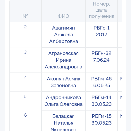
Номер,
дата
№
ФИО
получения
2
Авагимян
РБГс-1
С
Анжела
2017
Албертовна
3
Аграновская
РБГн-32
На
Ирина
7.06.24
Александровна
4
Акопян Асмик
РБГм-46
Меж
Завеновна
6.06.25
5
Андронникова
РБГм-14
Меж
Ольга Олеговна
30.05.23
6
Балацкая
РБГм-15
Меж
Наталья
30.05.23
Яковлевна