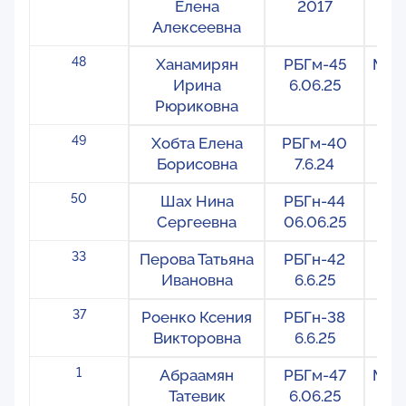
Елена
2017
Алексеевна
48
Ханамирян
РБГм-45
Меж
Ирина
6.06.25
Рюриковна
49
Хобта Елена
РБГм-40
Ре
Борисовна
7.6.24
50
Шах Нина
РБГн-44
На
Сергеевна
06.06.25
33
Перова Татьяна
РБГн-42
На
Ивановна
6.6.25
37
Роенко Ксения
РБГн-38
На
Викторовна
6.6.25
1
Абраамян
РБГм-47
Меж
Татевик
6.06.25