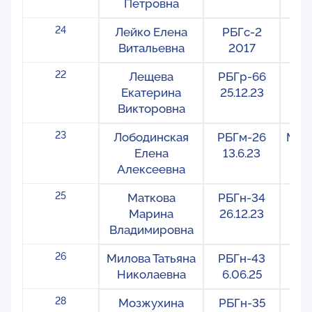
Петровна
24
Лейко Елена
РБГс-2
С
Витальевна
2017
22
Лещева
РБГр-66
Ре
Екатерина
25.12.23
Викторовна
23
Лободинская
РБГм-26
Меж
Елена
13.6.23
Алексеевна
25
Маткова
РБГн-34
На
Марина
26.12.23
Владимировна
26
Милова Татьяна
РБГн-43
На
Николаевна
6.06.25
28
Мозжухина
РБГн-35
На