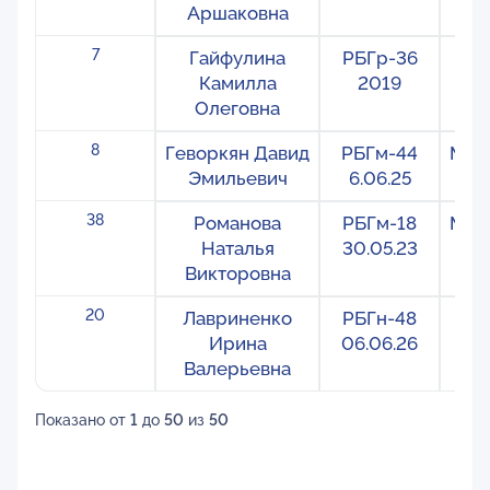
Аршаковна
7
Гайфулина
РБГр-36
Ре
Камилла
2019
Олеговна
8
Геворкян Давид
РБГм-44
Меж
Эмильевич
6.06.25
38
Романова
РБГм-18
Меж
Наталья
30.05.23
Викторовна
20
Лавриненко
РБГн-48
На
Ирина
06.06.26
Валерьевна
Показано от
1
до
50
из
50