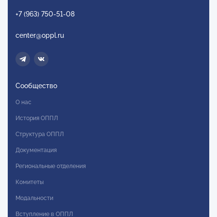
+7 (963) 750-51-08
center@oppl.ru
Сообщество
О нас
История ОППЛ
Структура ОППЛ
Документация
Региональные отделения
Комитеты
Модальности
Вступление в ОППЛ