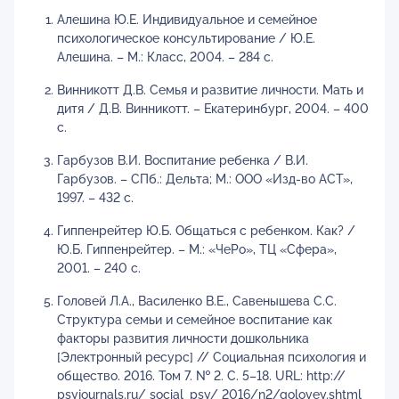
Алешина Ю.Е. Индивидуальное и семейное
психологическое консультирование / Ю.Е.
Алешина. – М.: Класс, 2004. – 284 с.
Винникотт Д.В. Семья и развитие личности. Мать и
дитя / Д.В. Винникотт. – Екатеринбург, 2004. – 400
с.
Гарбузов В.И. Воспитание ребенка / В.И.
Гарбузов. – СПб.: Дельта; М.: ООО «Изд-во АСТ»,
1997. – 432 с.
Гиппенрейтер Ю.Б. Общаться с ребенком. Как? /
Ю.Б. Гиппенрейтер. – М.: «ЧеРо», ТЦ «Сфера»,
2001. – 240 с.
Головей Л.А., Василенко В.Е., Савенышева С.С.
Структура семьи и семейное воспитание как
факторы развития личности дошкольника
[Электронный ресурс] // Социальная психология и
общество. 2016. Том 7. № 2. С. 5–18. URL: http://
psyjournals.ru/ social_psy/ 2016/n2/golovey.shtml