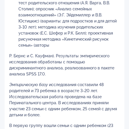
тест родительского отношения (А.Я. Варга, В.В.
Столин); опросник «Анализ семейных
взаимоотношений» (Э.Г. Эйдемиллер и В.В.
Юстицкис) (варианты: для подростков и для детей
3-10 лет); методика изучения родительских
установок (Е.С. Шефер и Р.К. Белл); проективная
рисуночная методика «Кинетический рисунок
семьи» (авторы
Р. Бернс и С. Кауфман). Результаты эмпирического
исследования обработаны с помощью
дискриминантного анализа, реализованного в пакете
анализа SPSS 17.0.
Эмпирическую базу
исследования составили 48
родителей и 73 ребенка в возрасте 3-20 лет.
Исследовательская работа проведена на базе
Перинатального центра. В исследованиях приняли
участие 23 семьи с одним ребенком, 25 семей с двумя
детьми и более.
В первую группу вошли семьи с одним ребенком (23