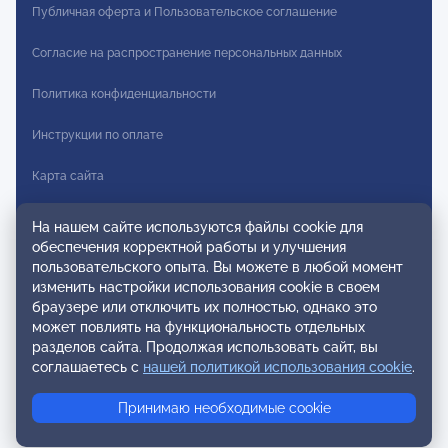
Публичная оферта и Пользовательское соглашение
Согласие на распространение персональных данных
Политика конфиденциальности
Инструкции по оплате
Карта сайта
Правила комментирования
На нашем сайте используются файлы cookie для
обеспечения корректной работы и улучшения
Осторожно мошенники
пользовательского опыта. Вы можете в любой момент
изменить настройки использования cookie в своем
© 2026 ОППЛ. Все права защищены. Использование материалов
браузере или отключить их полностью, однако это
разрешено только при использовании активной ссылки на
может повлиять на функциональность отдельных
источник.
разделов сайта. Продолжая использовать сайт, вы
ООО «ОППЛ» Юридический адрес: 119002, г. Москва, ул. Арбат, д.
соглашаетесь с
нашей политикой использования cookie
.
20, кв. 45 ИНН 7704278598 КПП 770401001 ОГРН 1117799012979.
Контент сайта относится к категории 12+.
Принимаю необходимые cookie