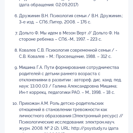
(дата обращения: 02.09.2017)
Дружинин В.Н. Психология семьи / В.Н. Дружинин.;
3-е изд. – СПб.:Питер, 2008. – 176 с.
Дольто Ф. Мы идем в Мезон Верт // Дольто Ф. На
стороне ребенка – СПб.-М., 1997. – 223 с.
Ковалев С.В. Психология современной семьи / -
С.В. Ковалев – М.: Просвещение, 1988. – 312 с.
Мишина Г.А. Пути формирования сотрудничества
родителей с детьми раннего возраста с
отклонениями в развитии : автореф. дис. канд. пед.
наук: 13.00.03 / Галина Александровна Мишина;
Ин-т коррекц. педагогики РАО. – М., 1998. – 18 с.
Прихожан А.М. Роль детско-родительских
отношений в становлении тревожности как
личностного образования [Электронный ресурс] //
Психологические исследования: электрон.науч.
журн. 2008. № 2 (2). URL: http://psystudy.ru (дата