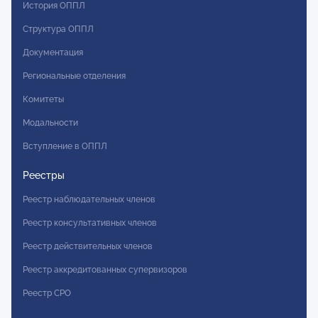
История ОППЛ
Структура ОППЛ
Документация
Региональные отделения
Комитеты
Модальности
Вступление в ОППЛ
Реестры
Реестр наблюдательных членов
Реестр консультативных членов
Реестр действительных членов
Реестр аккредитованных супервизоров
Реестр СРО