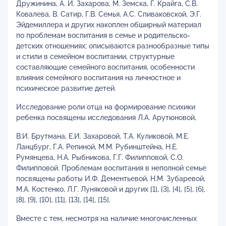
Дружинина, А. И. Захарова, М. Земска, Г. Крайга, С.В.
Ковалева, В. Сатир, Г.В. Семья, А.С. Спиваковской, Э.Г.
Эйдемиллера и других накоплен обширный материал
по проблемам воспитания в семье и родительско-
детских отношениях; описываются разнообразные типы
и стили в семейном воспитании, структурные
составляющие семейного воспитания, особенности
влияния семейного воспитания на личностное и
психическое развитие детей.
Исследование роли отца на формирование психики
ребенка посвящены исследования Л.А. Арутюновой,
В.И. Брутмана, Е.И. Захаровой, Т.А. Куликовой, М.Е.
Ланцбург, Г.А. Репиной, М.М. Рубинштейна, Н.Е.
Румянцева, Н.А. Рыбникова, Г.Г. Филипповой, С.О.
Филипповой. Проблемам воспитания в неполной семье
посвящены работы И.Ф. Дементьевой, Н.М. Зубаревой,
М.А. Костенко, Л.Г. Луняковой и других [1], [3], [4], [5], [6],
[8], [9], [10], [11], [13], [14], [15].
Вместе с тем, несмотря на наличие многочисленных