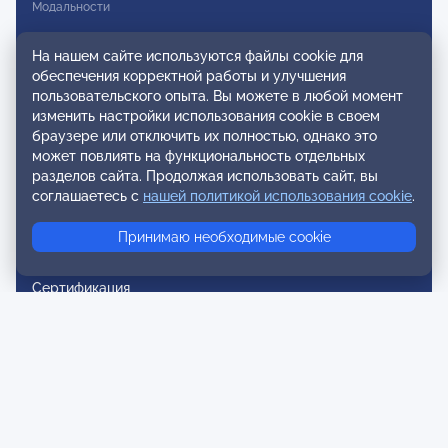
Модальности
Вступление в ОППЛ
На нашем сайте используются файлы cookie для
обеспечения корректной работы и улучшения
Реестры
пользовательского опыта. Вы можете в любой момент
изменить настройки использования cookie в своем
Реестр наблюдательных членов
браузере или отключить их полностью, однако это
Реестр консультативных членов
может повлиять на функциональность отдельных
разделов сайта. Продолжая использовать сайт, вы
Реестр действительных членов
соглашаетесь с
нашей политикой использования cookie
.
Реестр аккредитованных супервизоров
Принимаю необходимые cookie
Реестр СРО
Сертификация
Сертификация тренеров и преподавателей
Экспертиза и регистрация авторских продуктов
Мероприятия лиги
Календарь событий