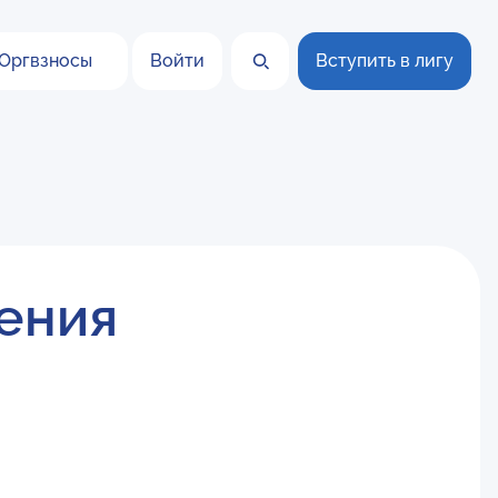
Оргвзносы
Войти
Вступить в лигу
гения