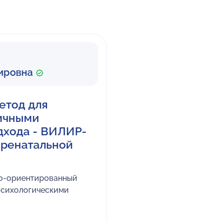
мировна
етод для
личными
дхода - ВИЛИР-
пренатальной
но-ориентированный
психологическими