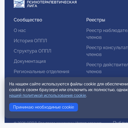
ПСИХОТЕРАПЕВТИЧЕСКАЯ
ЛИГА
Сообщество
Реестры
О нас
Реестр наблюдате
членов
История ОППЛ
Реестр консульта
Структура ОППЛ
членов
Документация
Реестр действите
Региональные отделения
членов
Комитеты
Реестр аккредито
На нашем сайте используются файлы cookie для обеспечени
супервизоров
cookie в своем браузере или отключить их полностью, одна
Модальности
нашей политикой использования cookie
.
Реестр СРО
Вступление в ОППЛ
Принимаю необходимые cookie
Публи
© 2026 ОППЛ. Все права защищены. Использование