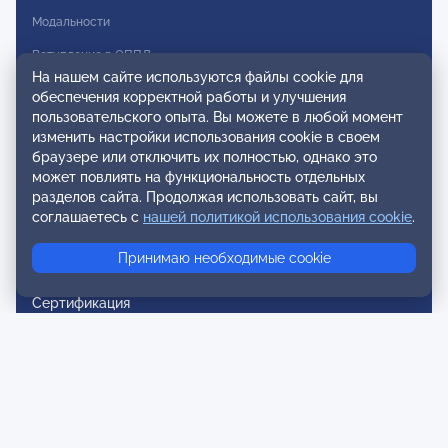
Модальности
Вступление в ОППЛ
На нашем сайте используются файлы cookie для
Реестры
обеспечения корректной работы и улучшения
пользовательского опыта. Вы можете в любой момент
Реестр наблюдательных членов
изменить настройки использования cookie в своем
браузере или отключить их полностью, однако это
Реестр консультативных членов
может повлиять на функциональность отдельных
разделов сайта. Продолжая использовать сайт, вы
Реестр действительных членов
соглашаетесь с
нашей политикой использования cookie
.
Реестр аккредитованных супервизоров
Принимаю необходимые cookie
Реестр СРО
Сертификация
Сертификация тренеров и преподавателей
Экспертиза и регистрация авторских продуктов
Мероприятия лиги
Календарь событий