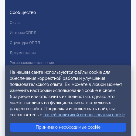
Сообщество
О нас
История ОППЛ
Структура ОППЛ
Документация
Региональные отделения
На нашем сайте используются файлы cookie для
Комитеты
обеспечения корректной работы и улучшения
Модальности
пользовательского опыта. Вы можете в любой момент
изменить настройки использования cookie в своем
Вступление в ОППЛ
браузере или отключить их полностью, однако это
может повлиять на функциональность отдельных
Реестры
разделов сайта. Продолжая использовать сайт, вы
соглашаетесь с
нашей политикой использования cookie
.
Реестр наблюдательных членов
Реестр консультативных членов
Принимаю необходимые cookie
Реестр действительных членов