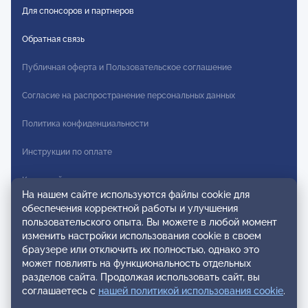
Для спонсоров и партнеров
Обратная связь
Публичная оферта и Пользовательское соглашение
Согласие на распространение персональных данных
Политика конфиденциальности
Инструкции по оплате
Карта сайта
На нашем сайте используются файлы cookie для
обеспечения корректной работы и улучшения
Правила комментирования
пользовательского опыта. Вы можете в любой момент
изменить настройки использования cookie в своем
Осторожно мошенники
браузере или отключить их полностью, однако это
может повлиять на функциональность отдельных
© 2026 ОППЛ. Все права защищены. Использование материалов
разделов сайта. Продолжая использовать сайт, вы
разрешено только при использовании активной ссылки на
соглашаетесь с
нашей политикой использования cookie
.
источник.