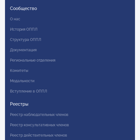
Сообщество
О нас
История ОППЛ
Структура ОППЛ
Документация
Региональные отделения
Комитеты
Модальности
Вступление в ОППЛ
Реестры
Реестр наблюдательных членов
Реестр консультативных членов
Реестр действительных членов