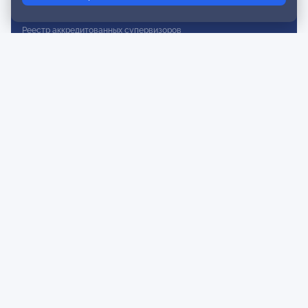
Реестр действительных членов
Реестр аккредитованных супервизоров
Реестр СРО
Сертификация
Сертификация тренеров и преподавателей
Экспертиза и регистрация авторских продуктов
Мероприятия лиги
Календарь событий
Субботние конференции
Фотогалерея
Новости
Публикации