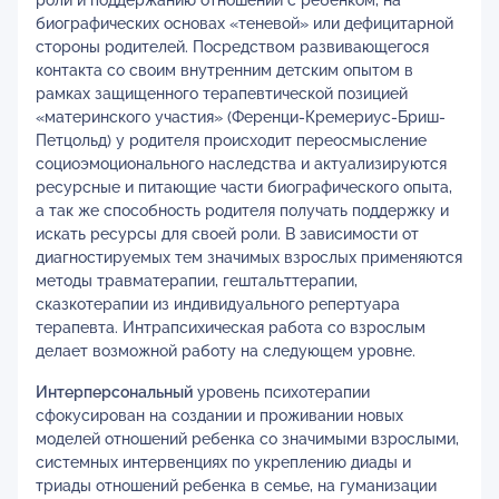
роли и поддержанию отношений с ребенком, на
биографических основах «теневой» или дефицитарной
стороны родителей. Посредством развивающегося
контакта со своим внутренним детским опытом в
рамках защищенного терапевтической позицией
«материнского участия» (Ференци-Кремериус-Бриш-
Петцольд) у родителя происходит переосмысление
социоэмоционального наследства и актуализируются
ресурсные и питающие части биографического опыта,
а так же способность родителя получать поддержку и
искать ресурсы для своей роли. В зависимости от
диагностируемых тем значимых взрослых применяются
методы травматерапии, гештальттерапии,
сказкотерапии из индивидуального репертуара
терапевта. Интрапсихическая работа со взрослым
делает возможной работу на следующем уровне.
Интерперсональный
уровень психотерапии
сфокусирован на создании и проживании новых
моделей отношений ребенка со значимыми взрослыми,
системных интервенциях по укреплению диады и
триады отношений ребенка в семье, на гуманизации