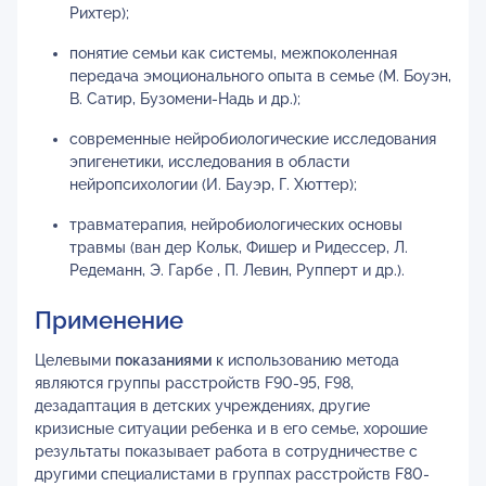
Рихтер);
понятие семьи как системы, межпоколенная
передача эмоционального опыта в семье (М. Боуэн,
В. Сатир, Бузомени-Надь и др.);
современные нейробиологические исследования
эпигенетики, исследования в области
нейропсихологии (И. Бауэр, Г. Хюттер);
травматерапия, нейробиологических основы
травмы (ван дер Кольк, Фишер и Ридессер, Л.
Редеманн, Э. Гарбе , П. Левин, Рупперт и др.).
Применение
Целевыми
показаниями
к использованию метода
являются группы расстройств F90-95, F98,
дезадаптация в детских учреждениях, другие
кризисные ситуации ребенка и в его семье, хорошие
результаты показывает работа в сотрудничестве с
другими специалистами в группах расстройств F80-