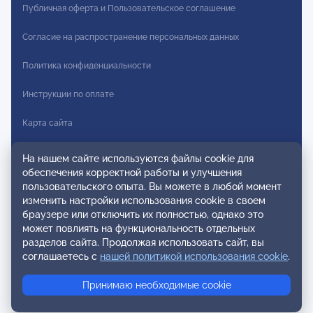
Публичная оферта и Пользовательское соглашение
Согласие на распространение персональных данных
Политика конфиденциальности
Инструкции по оплате
Карта сайта
Правила комментирования
На нашем сайте используются файлы cookie для
обеспечения корректной работы и улучшения
Осторожно мошенники
пользовательского опыта. Вы можете в любой момент
изменить настройки использования cookie в своем
© 2026 ОППЛ. Все права защищены. Использование материалов
браузере или отключить их полностью, однако это
разрешено только при использовании активной ссылки на
может повлиять на функциональность отдельных
источник.
разделов сайта. Продолжая использовать сайт, вы
ООО «ОППЛ» Юридический адрес: 119002, г. Москва, ул. Арбат, д.
соглашаетесь с
нашей политикой использования cookie
.
20, кв. 45 ИНН 7704278598 КПП 770401001 ОГРН 1117799012979.
Контент сайта относится к категории 12+.
Принимаю необходимые cookie