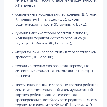
интегративная теория становления идентичности,
Х.Петцольда;
современные исследования младенцев (Д. Стерн,
К. Тревартен, П. Папушек и др.), концепт
родительской чуткости (К. Круппа, К. Бриш);
гуманистические теории развития личности,
мотивации, терапевтического резонанса (К.
Роджерс, А. Маслоу, Ф. Джендлин);
«пэрентинг» и «репэрентинг» в терапевтическом
процессе (Ш. Ференци);
теории кризисных фаз развития, переходных
объектов (Э. Эриксон, Л. Выготский, Р. Шпитц, Д.
Винникот);
дисфункциональные и здоровые позиции ребенка в
семье, идентификационный и коммуникативный
партнер ребенка; ложная самость как
проецирование частей самости родителей, место
терапевта в системе ребенка (В. Цимприх, Х-Э.