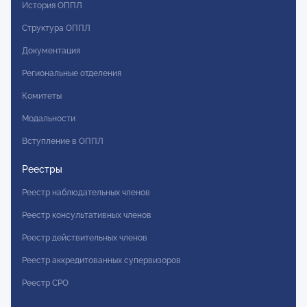
История ОППЛ
Структура ОППЛ
Документация
Региональные отделения
Комитеты
Модальности
Вступление в ОППЛ
Реестры
Реестр наблюдательных членов
Реестр консультативных членов
Реестр действительных членов
Реестр аккредитованных супервизоров
Реестр СРО