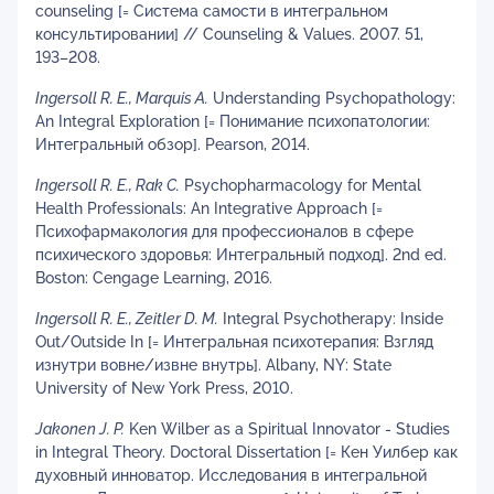
counseling [= Система самости в интегральном
консультировании] // Counseling & Values. 2007. 51,
193–208.
Ingersoll R. E., Marquis A.
Understanding Psychopathology:
An Integral Exploration [= Понимание психопатологии:
Интегральный обзор]. Pearson, 2014.
Ingersoll R. E., Rak C.
Psychopharmacology for Mental
Health Professionals: An Integrative Approach [=
Психофармакология для профессионалов в сфере
психического здоровья: Интегральный подход]. 2nd ed.
Boston: Cengage Learning, 2016.
Ingersoll R. E., Zeitler D. M.
Integral Psychotherapy: Inside
Out/Outside In [= Интегральная психотерапия: Взгляд
изнутри вовне/извне внутрь]. Albany, NY: State
University of New York Press, 2010.
Jakonen J. P.
Ken Wilber as a Spiritual Innovator - Studies
in Integral Theory. Doctoral Dissertation [= Кен Уилбер как
духовный инноватор. Исследования в интегральной