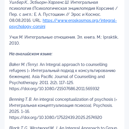
Уилбер К., Эсбьорн-Харгенс Ш.
Интегральная
психология (Психологическая энциклопедия Корсини) /
Пер. с англ.: Е. А. Пустошкин // Эрос и Космос.
08.08.2016. URL:
https://www.eroskosmos.org/integral-
psychology-corsini
Учик М.
Интегральные отношения. Эл. книга. М.: Ipraktik,
2010.
На английском языке:
Baker M. (Terry).
An Integral approach to counselling
refugees [= Интегральный подход к консультированию
беженцев]. Asia Pacific Journal of Counselling and
Psychotherapy. 2011. 2(2), 117–125.
https://doi.org/10.1080/21507686.2011.565932
Benning T. B
. An integral conceptualization of psychosis [=
Интегральная концептуализация психоза]. Psychosis.
2025. 1–16.
https://doi.org/10.1080/17522439.2025.2574920
Black
T. G., Westwood M. J.
An Integral Approach to Group