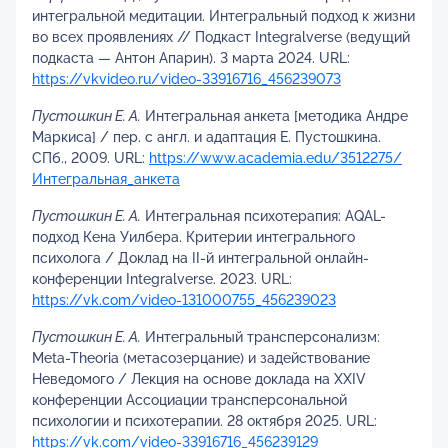
интегральной медитации. Интегральный подход к жизни
во всех проявлениях // Подкаст Integralverse (ведущий
подкаста — Антон Апарин). 3 марта 2024. URL:
https://vkvideo.ru/video-33916716_456239073
Пустошкин Е. А.
Интегральная анкета [методика Андре
Маркиса] / пер. с англ. и адаптация Е. Пустошкина.
СПб., 2009. URL:
https://www.academia.edu/3512275/
Интегральная_анкета
Пустошкин Е. А.
Интегральная психотерапия: AQAL-
подход Кена Уилбера. Критерии интегрального
психолога / Доклад на II-й интегральной онлайн-
конференции Integralverse. 2023. URL:
https://vk.com/video-131000755_456239023
Пустошкин Е. А.
Интегральный трансперсонализм:
Meta-Theoria (метасозерцание) и задействование
Неведомого / Лекция на основе доклада на XXIV
конференции Ассоциации трансперсональной
психологии и психотерапии. 28 октября 2025. URL:
https://vk.com/video-33916716_456239129