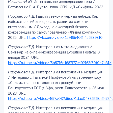
Никитин И. Ю.
Интегральное исследование тени /
Вступление Е. А. Пустошкина. СПб.: ИД «Скифия», 2023.
Парфёнова Т. Д.
Гадкий утёнок и чёрный лебедь: Как
избежать ошибок и сделать развитие самости
интегральным / Доклад на ежегодной бизнес-
конференции по самоуправлению «Живая компания».
2025. URL:
https://vk.com/video-157495402_456239310
Парфёнова Т. Д.
Интегральная мета-медитация /
Семинар на онлайн-конференции Evolution Festival. 8
января 2024. URL:
https://rutube.ru/video/f5b5716d1687f77e492163f5fd047b31/
Парфёнова Т. Д.
Интегральная психология и медитация
/ Интервью с Татьяной Парфёновой на утреннем шоу
«Салям» главного телеканала республики
Башкортостан БСТ (г. Уфа, респ. Башкортостан). 26 мая
2023. URL:
https://rutube.ru/video/46f7a032d5cd71dae04386263a24724
Парфёнова Т. Д.
Интегральная психология и медитация