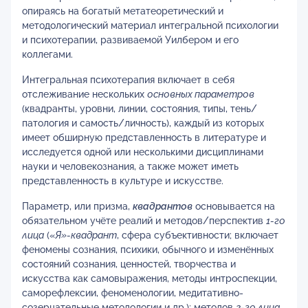
опираясь на богатый метатеоретический и
методологический материал интегральной психологии
и психотерапии, развиваемой Уилбером и его
коллегами.
Интегральная психотерапия включает в себя
отслеживание нескольких
основных параметров
(квадранты, уровни, линии, состояния, типы, тень/
патология и самость/личность), каждый из которых
имеет обширную представленность в литературе и
исследуется одной или несколькими дисциплинами
науки и человекознания, а также может иметь
представленность в культуре и искусстве.
Параметр, или призма,
квадрантов
основывается на
обязательном учёте реалий и методов/перспектив
1-го
лица
(«
Я»-квадрант
, сфера субъективности; включает
феномены сознания, психики, обычного и изменённых
состояний сознания, ценностей, творчества и
искусства как самовыражения, методы интроспекции,
саморефлексии, феноменологии, медитативно-
созерцательные методологии и др.); методов
2-го лица