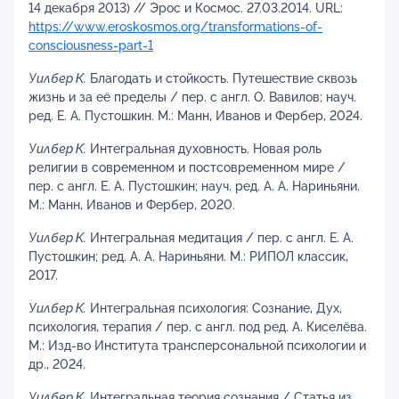
14 декабря 2013) // Эрос и Космос. 27.03.2014. URL:
https://www.eroskosmos.org/transformations-of-
consciousness-part-1
Уилбер К.
Благодать и стойкость. Путешествие сквозь
жизнь и за её пределы / пер. с англ. О. Вавилов; науч.
ред. Е. А. Пустошкин. М.: Манн, Иванов и Фербер, 2024.
Уилбер К.
Интегральная духовность. Новая роль
религии в современном и постсовременном мире /
пер. с англ. Е. А. Пустошкин; науч. ред. А. А. Нариньяни.
М.: Манн, Иванов и Фербер, 2020.
Уилбер К.
Интегральная медитация / пер. с англ. Е. А.
Пустошкин; ред. А. А. Нариньяни. М.: РИПОЛ классик,
2017.
Уилбер К.
Интегральная психология: Сознание, Дух,
психология, терапия / пер. с англ. под ред. А. Киселёва.
М.: Изд-во Института трансперсональной психологии и
др., 2024.
Уилбер К.
Интегральная теория сознания / Статья из