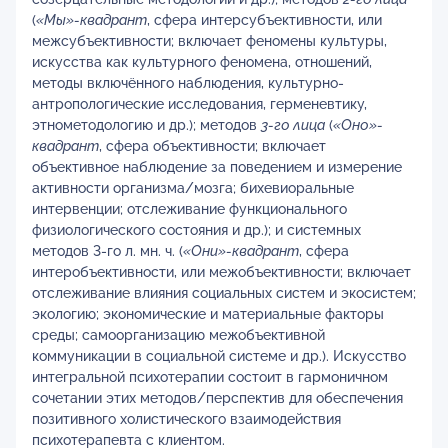
(
«Мы»-квадрант
, сфера интерсубъективности, или
межсубъективности; включает феномены культуры,
искусства как культурного феномена, отношений,
методы включённого наблюдения, культурно-
антропологические исследования, герменевтику,
этнометодологию и др.); методов
3-го лица
(
«Оно»-
квадрант
, сфера объективности; включает
объективное наблюдение за поведением и измерение
активности организма/мозга; бихевиоральные
интервенции; отслеживание функционального
физиологического состояния и др.); и системных
методов 3-го л. мн. ч. (
«Они»-квадрант
, сфера
интеробъективности, или межобъективности; включает
отслеживание влияния социальных систем и экосистем;
экологию; экономические и материальные факторы
среды; самоорганизацию межобъективной
коммуникации в социальной системе и др.). Искусство
интегральной психотерапии состоит в гармоничном
сочетании этих методов/перспектив для обеспечения
позитивного холистического взаимодействия
психотерапевта с клиентом.