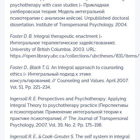
psychotherapy with case studies [= Прикладная
уилберовская теория: Модель интегральной
психотерапии с анализом кейсов]. Unpublished doctoral
dissertation, Institute of Transpersonal Psychology. 2004.
Foster D. B.
Integral therapeutic enactment [=
Интегральное терапевтическое задействование].
University of British Columbia. 2003. URL:
https://open.library.ubc.ca/collections/ubctheses/831/item
Foster D., Black T. G.
An Integral approach to counseling
ethics [= Интегральный подход к этике
консультирования] // Counseling and Values. April 2007.
Vol. 51. Pp. 221–234.
Ingersoll R. E.
Perspectives and Psychotherapy: Applying
Integral Theory to psychotherapy practice [Перспективы
и психотерапия: Применение интегральной теории к
практике психотерапии] // The Journal of Transpersonal
Psychology, 2007, Vol. 39, No. 2. Pp. 175–198.
Ingersoll R. E., & Cook-Greuter S.
The self system in integral