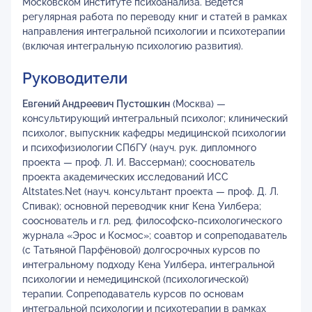
Московском институте психоанализа. Ведётся
регулярная работа по переводу книг и статей в рамках
направления интегральной психологии и психотерапии
(включая интегральную психологию развития).
Руководители
Евгений Андреевич Пустошкин
(Москва) —
консультирующий интегральный психолог; клинический
психолог, выпускник кафедры медицинской психологии
и психофизиологии СПбГУ (науч. рук. дипломного
проекта — проф. Л. И. Вассерман); сооснователь
проекта академических исследований ИСС
Altstates.Net (науч. консультант проекта — проф. Д. Л.
Спивак); основной переводчик книг Кена Уилбера;
сооснователь и гл. ред. философско-психологического
журнала «Эрос и Космос»; соавтор и сопреподаватель
(с Татьяной Парфёновой) долгосрочных курсов по
интегральному подходу Кена Уилбера, интегральной
психологии и немедицинской (психологической)
терапии. Сопреподаватель курсов по основам
интегральной психологии и психотерапии в рамках