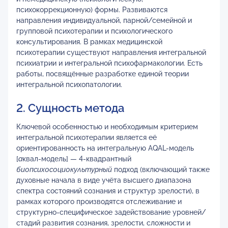
психокоррекционную) формы. Развиваются
направления индивидуальной, парной/семейной и
групповой психотерапии и психологического
консультирования. В рамках медицинской
психотерапии существуют направления интегральной
психиатрии и интегральной психофармакологии. Есть
работы, посвящённые разработке единой теории
интегральной психопатологии.
2. Сущность метода
Ключевой особенностью и необходимым критерием
интегральной психотерапии является её
ориентированность на интегральную AQAL-модель
[
а
квал-модель] — 4-квадрантный
биопсихосоциокультурный
подход (включающий также
духовные начала в виде учёта высшего диапазона
спектра состояний сознания и структур зрелости), в
рамках которого производятся отслеживание и
структурно-специфическое задействование уровней/
стадий развития сознания, зрелости, сложности и