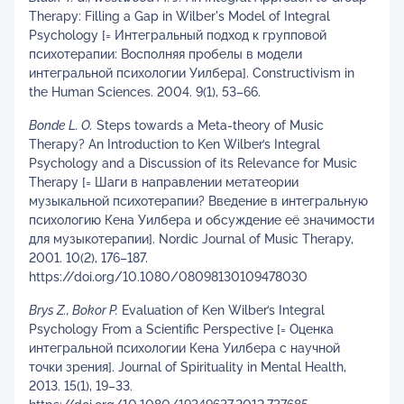
Therapy: Filling a Gap in Wilber's Model of Integral
Psychology [= Интегральный подход к групповой
психотерапии: Восполняя пробелы в модели
интегральной психологии Уилбера]. Constructivism in
the Human Sciences. 2004. 9(1), 53–66.
Bonde L. O.
Steps towards a Meta-theory of Music
Therapy? An Introduction to Ken Wilber’s Integral
Psychology and a Discussion of its Relevance for Music
Therapy [= Шаги в направлении метатеории
музыкальной психотерапии? Введение в интегральную
психологию Кена Уилбера и обсуждение её значимости
для музыкотерапии]. Nordic Journal of Music Therapy,
2001. 10(2), 176–187.
https://doi.org/10.1080/08098130109478030
Brys
Z
.,
Bokor
P
.
Evaluation of Ken Wilber’s Integral
Psychology From a Scientific Perspective [= Оценка
интегральной психологии Кена Уилбера с научной
точки зрения]. Journal of Spirituality in Mental Health,
2013. 15(1), 19–33.