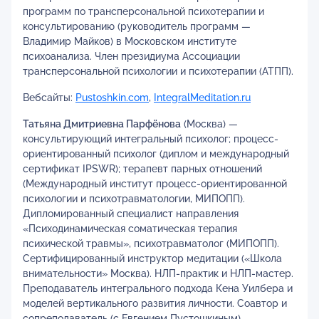
программ по трансперсональной психотерапии и
консультированию (руководитель программ —
Владимир Майков) в Московском институте
психоанализа. Член президиума Ассоциации
трансперсональной психологии и психотерапии (АТПП).
Вебсайты:
Pustoshkin.com
,
IntegralMeditation.ru
Татьяна Дмитриевна Парфёнова
(Москва) —
консультирующий интегральный психолог; процесс-
ориентированный психолог (диплом и международный
сертификат IPSWR); терапевт парных отношений
(Международный институт процесс-ориентированной
психологии и психотравматологии, МИПОПП).
Дипломированный специалист направления
«Психодинамическая соматическая терапия
психической травмы», психотравматолог (МИПОПП).
Сертифицированный инструктор медитации («Школа
внимательности» Москва). НЛП-практик и НЛП-мастер.
Преподаватель интегрального подхода Кена Уилбера и
моделей вертикального развития личности. Соавтор и
сопреподаватель (с Евгением Пустошкиным)