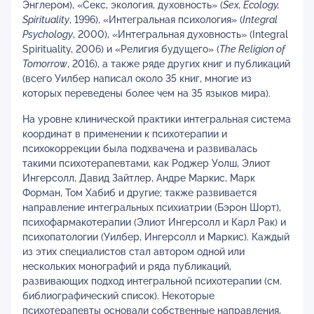
Энглером), «Секс, экология, духовность» (
Sex
,
Ecology
,
Spirituality
, 1996), «Интегральная психология» (
Integral
Psychology
, 2000), «Интегральная духовность» (Integral
Spirituality, 2006) и «Религия будущего» (
The
Religion
of
Tomorrow
, 2016), а также ряде других книг и публикаций
(всего Уилбер написал около 35 книг, многие из
которых переведены более чем на 35 языков мира).
На уровне клинической практики интегральная система
координат в применении к психотерапии и
психокоррекции была подхвачена и развивалась
такими психотерапевтами, как Роджер Уолш, Элиот
Ингерсолл, Давид Зайтлер, Андре Маркис, Марк
Форман, Том Хабиб и другие; также развивается
направление интегральных психиатрии (Бэрон Шорт),
психофармакотерапии (Элиот Ингерсолл и Карл Рак) и
психопатологии (Уилбер, Ингерсолл и Маркис). Каждый
из этих специалистов стал автором одной или
нескольких монографий и ряда публикаций,
развивающих подход интегральной психотерапии (см.
библиографический список). Некоторые
психотерапевты основали собственные направления,