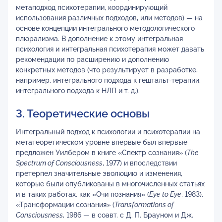
метаподход психотерапии, координирующий
использования различных подходов, или методов) — на
основе концепции интегрального методологического
плюрализма. В дополнение к этому интегральная
психология и интегральная психотерапия может давать
рекомендации по расширению и дополнению
конкретных методов (что результирует в разработке,
например, интегрального подхода к гештальт-терапии,
интегрального подхода к НЛП и т. д.).
3. Теоретические основы
Интегральный подход к психологии и психотерапии на
метатеоретическом уровне впервые был впервые
предложен Уилбером в книге «Спектр сознания» (
The
Spectrum
of
Consciousness
, 1977) и впоследствии
претерпел значительные эволюцию и изменения,
которые были опубликованы в многочисленных статьях
и в таких работах, как «Очи познания» (
Eye
to
Eye
, 1983),
«Трансформации сознания» (
Transformations
of
Consciousness
, 1986 — в соавт. с Д. П. Брауном и Дж.