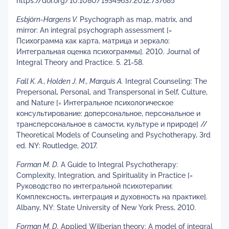
https://doi.org/10.1080/19349637.2012.737685
Esbjörn-Hargens V.
Psychograph as map, matrix, and
mirror: An integral psychograph assessment [=
Психограмма как карта, матрица и зеркало:
Интегральная оценка психограммы]. 2010. Journal of
Integral Theory and Practice. 5. 21-58.
Fall K. A., Holden J. M., Marquis A.
Integral Counseling: The
Prepersonal, Personal, and Transpersonal in Self, Culture,
and Nature [= Интегральное психологическое
консультирование: доперсональное, персональное и
трансперсональное в самости, культуре и природе] //
Theoretical Models of Counseling and Psychotherapy, 3rd
ed. NY: Routledge, 2017.
Forman M. D.
A Guide to Integral Psychotherapy:
Complexity, Integration, and Spirituality in Practice [=
Руководство по интегральной психотерапии:
Комплексность, интеграция и духовность на практике].
Albany, NY: State University of New York Press, 2010.
Forman M. D.
Applied Wilberian theory: A model of integral