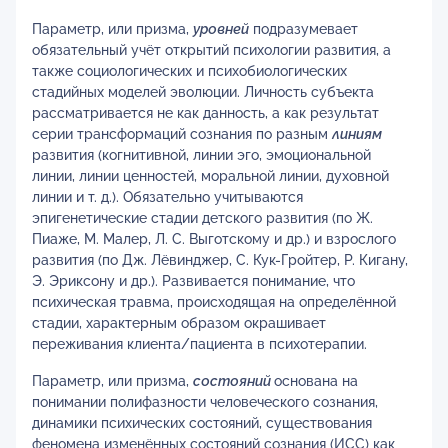
Параметр, или призма,
уровней
подразумевает
обязательный учёт открытий психологии развития, а
также социологических и психобиологических
стадийных моделей эволюции. Личность субъекта
рассматривается не как данность, а как результат
серии трансформаций сознания по разным
линиям
развития (когнитивной, линии эго, эмоциональной
линии, линии ценностей, моральной линии, духовной
линии и т. д.). Обязательно учитываются
эпигенетические стадии детского развития (по Ж.
Пиаже, М. Малер, Л. С. Выготскому и др.) и взрослого
развития (по Дж. Лёвинджер, С. Кук-Гройтер, Р. Кигану,
Э. Эриксону и др.). Развивается понимание, что
психическая травма, происходящая на определённой
стадии, характерным образом окрашивает
переживания клиента/пациента в психотерапии.
Параметр, или призма,
состояний
основана на
понимании полифазности человеческого сознания,
динамики психических состояний, существования
феномена изменённых состояний сознания (ИСС) как