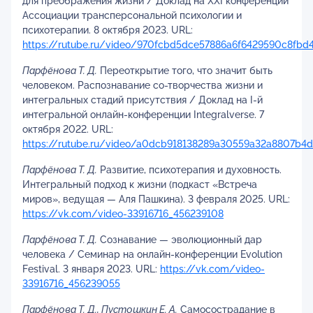
для преображения жизни / Доклад на XXI конференции
Ассоциации трансперсональной психологии и
психотерапии. 8 октября 2023. URL:
https://rutube.ru/video/970fcbd5dce57886a6f6429590c8fbd
Парфёнова Т. Д.
Переоткрытие того, что значит быть
человеком. Распознавание со-творчества жизни и
интегральных стадий присутствия / Доклад на I-й
интегральной онлайн-конференции Integralverse. 7
октября 2022. URL:
https://rutube.ru/video/a0dcb918138289a30559a32a8807b4
Парфёнова Т. Д.
Развитие, психотерапия и духовность.
Интегральный подход к жизни (подкаст «Встреча
миров», ведущая — Аля Пашкина). 3 февраля 2025. URL:
https://vk.com/video-33916716_456239108
Парфёнова Т. Д.
Сознавание — эволюционный дар
человека / Семинар на онлайн-конференции Evolution
Festival. 3 января 2023. URL:
https://vk.com/video-
33916716_456239055
Парфёнова Т. Д., Пустошкин Е. А.
Самосострадание в