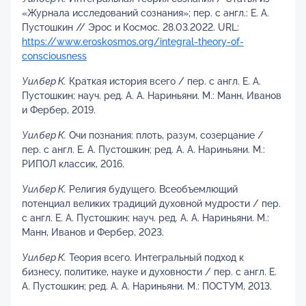
«Журнала исследований сознания»; пер. с англ.: Е. А.
Пустошкин // Эрос и Космос. 28.03.2022. URL:
https://www.eroskosmos.org/integral-theory-of-
consciousness
Уилбер К.
Краткая история всего / пер. с англ. Е. А.
Пустошкин; науч. ред. А. А. Нариньяни. М.: Манн, Иванов
и Фербер, 2019.
Уилбер К.
Очи познания: плоть, разум, созерцание /
пер. с англ. Е. А. Пустошкин; ред. А. А. Нариньяни. М.:
РИПОЛ классик, 2016.
Уилбер К.
Религия будущего. Всеобъемлющий
потенциал великих традиций духовной мудрости / пер.
с англ. Е. А. Пустошкин; науч. ред. А. А. Нариньяни. М.:
Манн, Иванов и Фербер, 2023.
Уилбер К.
Теория всего. Интегральный подход к
бизнесу, политике, науке и духовности / пер. с англ. Е.
А. Пустошкин; ред. А. А. Нариньяни. М.: ПОСТУМ, 2013.