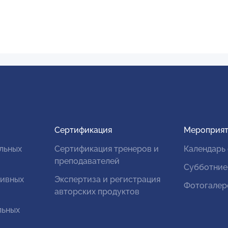
Сертификация
Мероприят
льных
Сертификация тренеров и
Календарь
преподавателей
Субботние
тивных
Экспертиза и регистрация
Фотогалер
авторских продуктов
льных