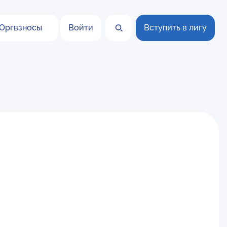
Оргвзносы
Войти
Вступить в лигу