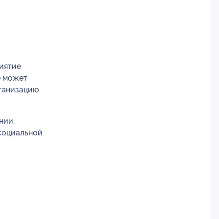
иятие
е может
рганизацию
нии,
социальной