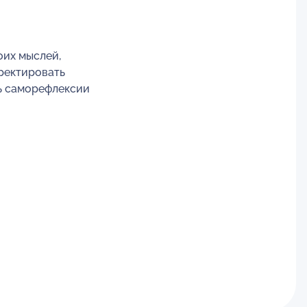
оих мыслей,
рректировать
ль саморефлексии