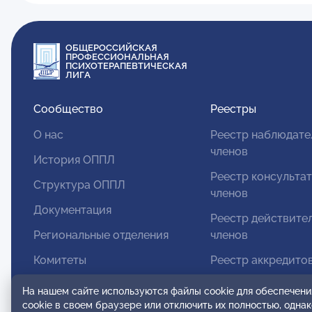
ОБЩЕРОССИЙСКАЯ
ПРОФЕССИОНАЛЬНАЯ
ПСИХОТЕРАПЕВТИЧЕСКАЯ
ЛИГА
Сообщество
Реестры
О нас
Реестр наблюдате
членов
История ОППЛ
Реестр консульта
Структура ОППЛ
членов
Документация
Реестр действите
Региональные отделения
членов
Комитеты
Реестр аккредито
супервизоров
Модальности
На нашем сайте используются файлы cookie для обеспечени
Реестр СРО
cookie в своем браузере или отключить их полностью, одна
Вступление в ОППЛ