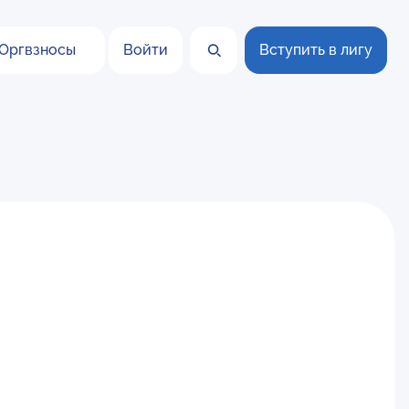
Оргвзносы
Войти
Вступить в лигу