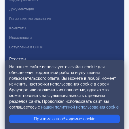
Документация
Региональные отделения
Комитеты
Модальности
Вступление в ОППЛ
Реестры
На нашем сайте используются файлы cookie для
Реестр наблюдательных членов
обеспечения корректной работы и улучшения
пользовательского опыта. Вы можете в любой момент
Реестр консультативных членов
изменить настройки использования cookie в своем
Реестр действительных членов
браузере или отключить их полностью, однако это
может повлиять на функциональность отдельных
Реестр аккредитованных супервизоров
разделов сайта. Продолжая использовать сайт, вы
Реестр СРО
соглашаетесь с
нашей политикой использования cookie
.
Сертификация
Принимаю необходимые cookie
Сертификация тренеров и преподавателей