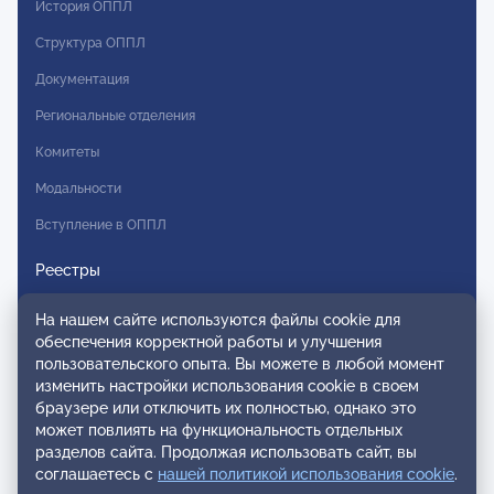
История ОППЛ
Структура ОППЛ
Документация
Региональные отделения
Комитеты
Модальности
Вступление в ОППЛ
Реестры
Реестр наблюдательных членов
На нашем сайте используются файлы cookie для
обеспечения корректной работы и улучшения
Реестр консультативных членов
пользовательского опыта. Вы можете в любой момент
Реестр действительных членов
изменить настройки использования cookie в своем
браузере или отключить их полностью, однако это
Реестр аккредитованных супервизоров
может повлиять на функциональность отдельных
разделов сайта. Продолжая использовать сайт, вы
Реестр СРО
соглашаетесь с
нашей политикой использования cookie
.