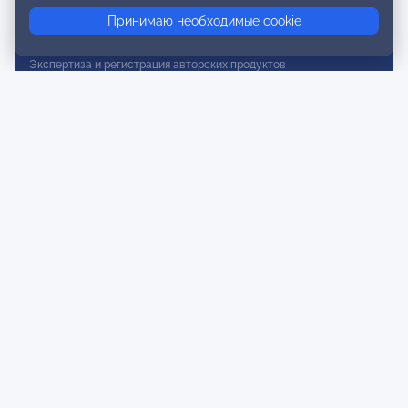
Сертификация
Принимаю необходимые cookie
Сертификация тренеров и преподавателей
Экспертиза и регистрация авторских продуктов
Мероприятия лиги
Календарь событий
Субботние конференции
Фотогалерея
Новости
Публикации
Контакты
Для спонсоров и партнеров
Обратная связь