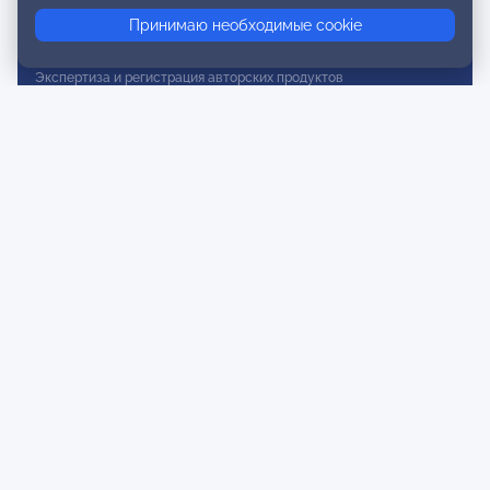
Сертификация
Принимаю необходимые cookie
Сертификация тренеров и преподавателей
Экспертиза и регистрация авторских продуктов
Мероприятия лиги
Календарь событий
Субботние конференции
Фотогалерея
Новости
Публикации
Контакты
Для спонсоров и партнеров
Обратная связь