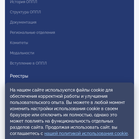
История ОППЛ
Структура ОППЛ
Документация
Региональные отделения
Комитеты
Модальности
Вступление в ОППЛ
Реестры
Реестр наблюдательных членов
На нашем сайте используются файлы cookie для
обеспечения корректной работы и улучшения
Реестр консультативных членов
пользовательского опыта. Вы можете в любой момент
Реестр действительных членов
изменить настройки использования cookie в своем
браузере или отключить их полностью, однако это
Реестр аккредитованных супервизоров
может повлиять на функциональность отдельных
разделов сайта. Продолжая использовать сайт, вы
Реестр СРО
соглашаетесь с
нашей политикой использования cookie
.