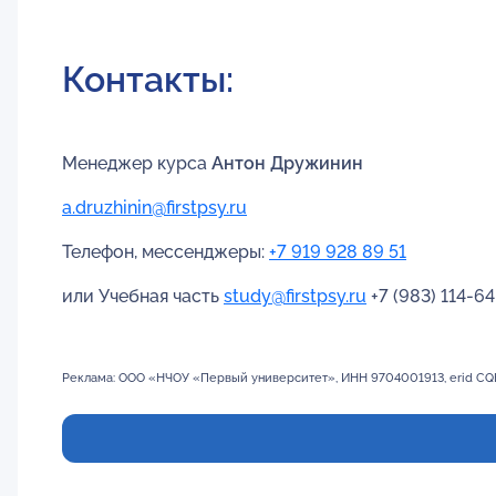
Контакты:
Менеджер курса
Антон Дружинин
a.druzhinin@firstpsy.ru
Телефон, мессенджеры:
+7 919 928 89 51
или Учебная часть
study@firstpsy.ru
+7 (983) 114-6
Реклама: ООО «НЧОУ «Первый университет», ИНН 9704001913, eri