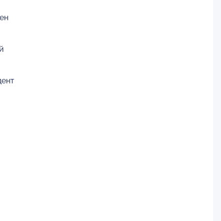
ен
й
дент