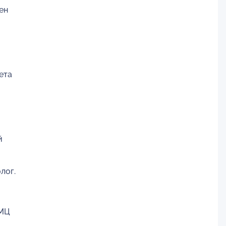
ен
ета
й
лог.
УМЦ