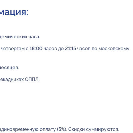
мация:
адемических часа.
 четвергам с
18:00
часов до
21:15
часов по московскому
месяцев
.
Декадниках ОППЛ.
а единовременную оплату
(5%
). Скидки суммируются.