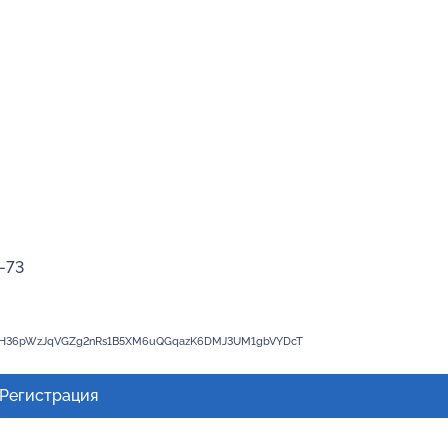
4-73
d CQH36pWzJqVGZg2nRs1B5XM6uQGqazK6DMJ3UM1gbVYDcT
Регистрация