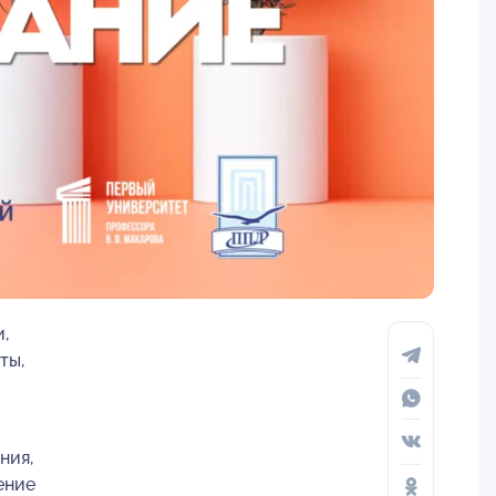
,
ты,
ния,
ение