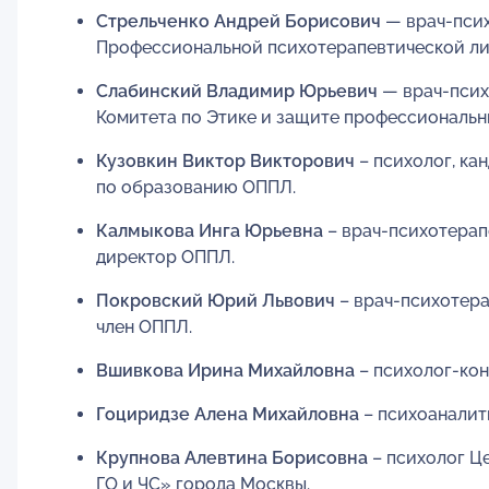
Стрельченко Андрей Борисович
— врач-псих
Профессиональной психотерапевтической ли
Слабинский Владимир Юрьевич
— врач-псих
Комитета по Этике и защите профессиональн
Кузовкин Виктор Викторович
– психолог, ка
по образованию ОППЛ.
Калмыкова Инга Юрьевна
– врач-психотерапе
директор ОППЛ.
Покровский Юрий Львович
– врач-психотера
член ОППЛ.
Вшивкова Ирина Михайловна
– психолог-кон
Гоциридзе Алена Михайловна
– психоаналит
Крупнова Алевтина Борисовна
– психолог Ц
ГО и ЧС» города Москвы.