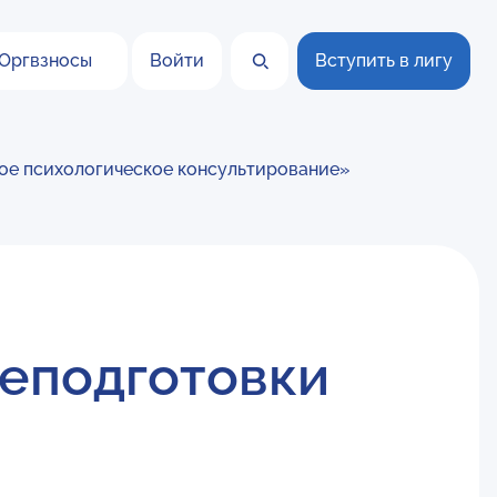
Оргвзносы
Войти
Вступить в лигу
ое психологическое консультирование»
еподготовки