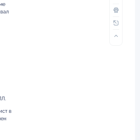
мме
авал
ПЛ.
ист в
лен