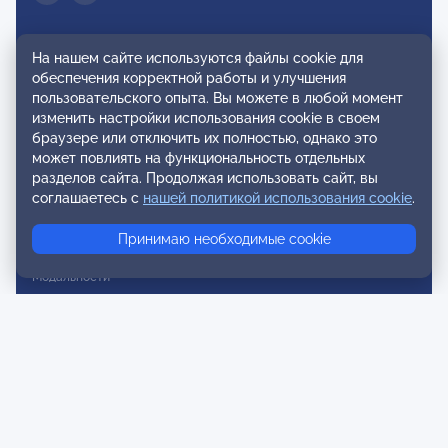
Сообщество
На нашем сайте используются файлы cookie для
обеспечения корректной работы и улучшения
О нас
пользовательского опыта. Вы можете в любой момент
История ОППЛ
изменить настройки использования cookie в своем
браузере или отключить их полностью, однако это
Структура ОППЛ
может повлиять на функциональность отдельных
разделов сайта. Продолжая использовать сайт, вы
Документация
соглашаетесь с
нашей политикой использования cookie
.
Региональные отделения
Принимаю необходимые cookie
Комитеты
Модальности
Вступление в ОППЛ
Реестры
Реестр наблюдательных членов
Реестр консультативных членов