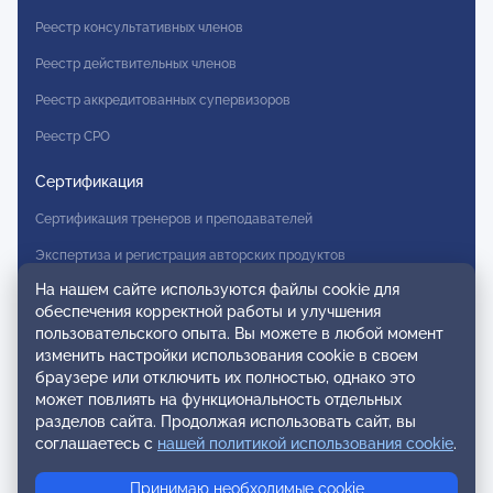
Реестр консультативных членов
Реестр действительных членов
Реестр аккредитованных супервизоров
Реестр СРО
Сертификация
Сертификация тренеров и преподавателей
Экспертиза и регистрация авторских продуктов
На нашем сайте используются файлы cookie для
Мероприятия лиги
обеспечения корректной работы и улучшения
пользовательского опыта. Вы можете в любой момент
Календарь событий
изменить настройки использования cookie в своем
Субботние конференции
браузере или отключить их полностью, однако это
может повлиять на функциональность отдельных
Фотогалерея
разделов сайта. Продолжая использовать сайт, вы
соглашаетесь с
нашей политикой использования cookie
.
Новости
Принимаю необходимые cookie