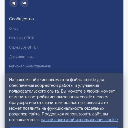
Сообщество
О нас
История ОППЛ
Структура ОППЛ
Документация
Региональные отделения
Комитеты
На нашем сайте используются файлы cookie для
Модальности
обеспечения корректной работы и улучшения
пользовательского опыта. Вы можете в любой момент
Вступление в ОППЛ
изменить настройки использования cookie в своем
браузере или отключить их полностью, однако это
Реестры
может повлиять на функциональность отдельных
разделов сайта. Продолжая использовать сайт, вы
Реестр наблюдательных членов
соглашаетесь с
нашей политикой использования cookie
.
Реестр консультативных членов