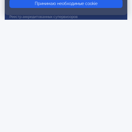
Принимаю необходимые cookie
Реестр действительных членов
Реестр аккредитованных супервизоров
Реестр СРО
Сертификация
Сертификация тренеров и преподавателей
Экспертиза и регистрация авторских продуктов
Мероприятия лиги
Календарь событий
Субботние конференции
Фотогалерея
Новости
Публикации